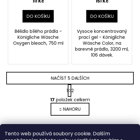
barevné prádlo
111 Kč
151 Kč
DO KOŠÍKU
DO KOŠÍKU
Bělidlo bílého prádla -
Vysoce koncentrovaný
Königliche Wäsche
prací gel - Königliche
Oxygen bleach, 750 ml
Wäsche Color, na
barevné prádlo, 3200 ml,
106 dávek.
NAČÍST 5 DALŠÍCH
S
1
2
t
O
r
17
položek celkem
v
á
NAHORU
l
n
k
á
o
d
Z
v
a
Tento web používá soubory cookie. Dalším
á
á
c
Medic Czech