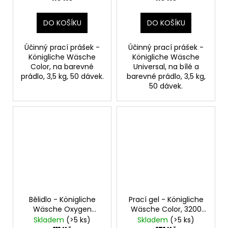
barevné prádlo
DO KOŠÍKU
DO KOŠÍKU
Účinný prací prášek -
Účinný prací prášek -
Königliche Wäsche
Königliche Wäsche
Color, na barevné
Universal, na bílé a
prádlo, 3,5 kg, 50 dávek.
barevné prádlo, 3,5 kg,
50 dávek.
Bělidlo - Königliche
Prací gel - Königliche
Wäsche Oxygen
Wäsche Color, 3200
bleach, 750 ml
ml, 106 dávek, na
Skladem
(>5 ks)
Skladem
(>5 ks)