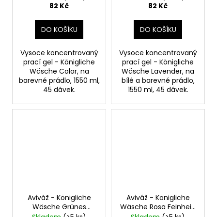
prádlo
bílé a barevné prádlo
82 Kč
82 Kč
DO KOŠÍKU
DO KOŠÍKU
Vysoce koncentrovaný
Vysoce koncentrovaný
prací gel - Königliche
prací gel - Königliche
Wäsche Color, na
Wäsche Lavender, na
barevné prádlo, 1550 ml,
bílé a barevné prádlo,
45 dávek.
1550 ml, 45 dávek.
Aviváž - Königliche
Aviváž - Königliche
Wäsche Grünes
Wäsche Rosa Feinheit,
Paradies, 1800 ml, 72
1800 ml, 72 dávek