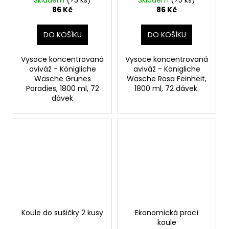
Skladem
(>5 ks)
Skladem
(>5 ks)
dávek
86 Kč
86 Kč
DO KOŠÍKU
DO KOŠÍKU
Vysoce koncentrovaná
Vysoce koncentrovaná
aviváž - Königliche
aviváž - Königliche
Wäsche Grünes
Wäsche Rosa Feinheit,
Paradies, 1800 ml, 72
1800 ml, 72 dávek.
dávek
Koule do sušičky 2 kusy
Ekonomická prací
koule