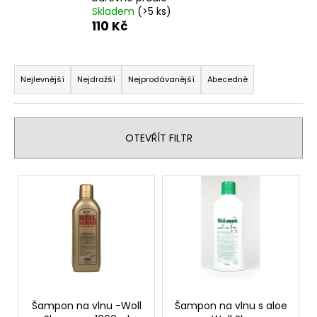
Skladem
(>5 ks)
a
110 Kč
j
í
Ř
t
a
Nejlevnější
Nejdražší
Nejprodávanější
Abecedně
?
z
e
n
OTEVŘÍT FILTR
í
HLEDAT
p
V
r
ý
o
p
D
d
i
o
u
s
p
k
p
o
t
r
r
ů
u
o
Šampon na vlnu -Woll
Šampon na vlnu s aloe