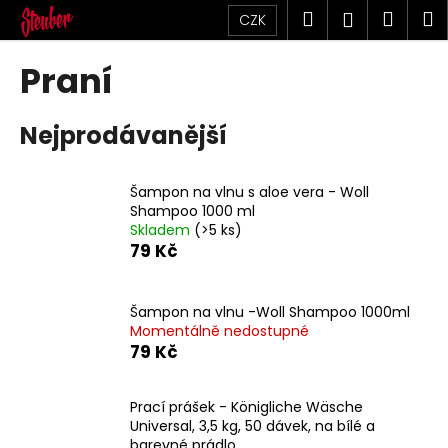
K
Přejít
Hledat
Náku
M
Přihlášen
CZK
na
o
obsah
Zpět
Zpět
košík
š
Praní
í
C
k
Nejprodávanější
o
p
o
Šampon na vlnu s aloe vera - Woll
t
Shampoo 1000 ml
Skladem
(>5 ks)
ř
79 Kč
e
b
u
Šampon na vlnu -Woll Shampoo 1000ml
Momentálně nedostupné
j
79 Kč
e
t
Prací prášek - Königliche Wäsche
e
Universal, 3,5 kg, 50 dávek, na bílé a
n
barevné prádlo