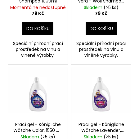
č
Shampoo 1000ml
vera - Woll Shampoo
d
u
1000 ml
Momentálně nedostupné
Skladem
(>5 ks)
u
79 Kč
79 Kč
j
k
e
t
m
DO KOŠÍKU
DO KOŠÍKU
e
ů
Speciální přírodní prací
Speciální přírodní prací
prostředek na vlnu a
prostředek na vlnu a
DĚTSKÁ
vlněné výrobky.
vlněné výrobky.
LÁHEV
NA
PITÍ
KIDS
FUN
119
Kč
Prací gel - Königliche
Prací gel - Königliche
Wäsche Color, 1550 ml,
Wäsche Lavender,
45 dávek, na barevné
1550 ml, 45 dávek, na
Skladem
(>5 ks)
Skladem
(>5 ks)