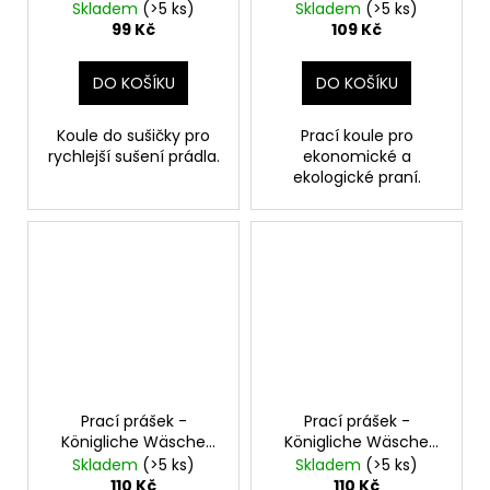
Skladem
(>5 ks)
Skladem
(>5 ks)
99 Kč
109 Kč
DO KOŠÍKU
DO KOŠÍKU
Koule do sušičky pro
Prací koule pro
rychlejší sušení prádla.
ekonomické a
ekologické praní.
Prací prášek -
Prací prášek -
Königliche Wäsche
Königliche Wäsche
Color, 3,5 kg, 50 dávek,
Universal, 3,5 kg, 50
Skladem
(>5 ks)
Skladem
(>5 ks)
na barevné prádlo
dávek, na bílé a
110 Kč
110 Kč