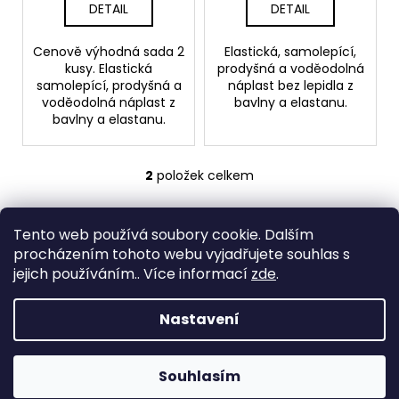
č
t
DETAIL
DETAIL
u
ů
j
Cenově výhodná sada 2
Elastická, samolepící,
e
kusy. Elastická
prodyšná a voděodolná
m
samolepící, prodyšná a
náplast bez lepidla z
e
voděodolná náplast z
bavlny a elastanu.
bavlny a elastanu.
DĚTSKÁ
LÁHEV
2
položek celkem
O
NA
PITÍ
v
KIDS
Z
l
FUN
Tento web používá soubory cookie. Dalším
á
á
Medic Czech
119
procházením tohoto webu vyjadřujete souhlas s
d
p
Kč
jejich používáním.. Více informací
zde
.
a
a
c
Vytvořil Shoptet
t
í
Nastavení
í
Copyright 2026
eshop STEUBER
. Všechna práva
p
vyhrazena.
r
Souhlasím
v