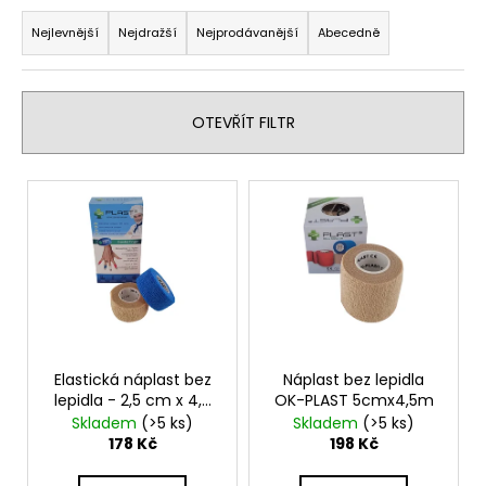
Ř
a
a
Nejlevnější
Nejdražší
Nejprodávanější
Abecedně
j
z
í
e
t
n
OTEVŘÍT FILTR
?
í
p
V
r
ý
o
p
HLEDAT
d
i
u
s
k
p
t
D
r
o
ů
o
Elastická náplast bez
Náplast bez lepidla
p
lepidla - 2,5 cm x 4,5
OK-PLAST 5cmx4,5m
d
o
m sada 2 kusy
Skladem
(>5 ks)
Skladem
(>5 ks)
u
r
178 Kč
198 Kč
u
k