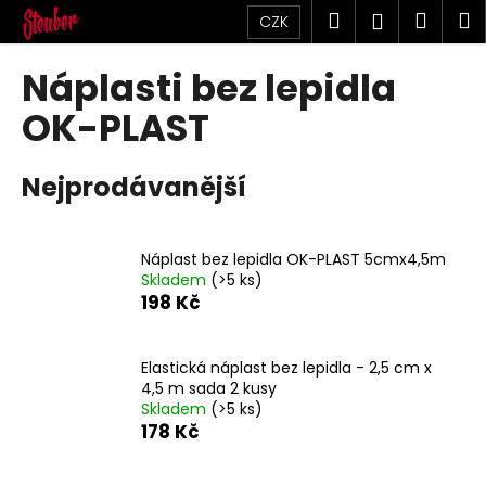
K
Přejít
Hledat
Náku
M
Přihlášen
CZK
na
o
obsah
Zpět
Zpět
košík
š
Náplasti bez lepidla
í
C
OK-PLAST
k
o
p
Nejprodávanější
o
t
ř
Náplast bez lepidla OK-PLAST 5cmx4,5m
Skladem
(>5 ks)
e
198 Kč
b
u
j
Elastická náplast bez lepidla - 2,5 cm x
4,5 m sada 2 kusy
e
Skladem
(>5 ks)
t
178 Kč
e
n