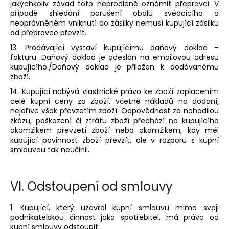
jakýchkoliv závad toto neprodleně oznámit přepravci. V
případě shledání porušení obalu svědčícího o
neoprávněném vniknutí do zásilky nemusí kupující zásilku
od přepravce převzít.
13. Prodávající vystaví kupujícímu daňový doklad –
fakturu. Daňový doklad je odeslán na emailovou adresu
kupujícího./Daňový doklad je přiložen k dodávanému
zboží.
14. Kupující nabývá vlastnické právo ke zboží zaplacením
celé kupní ceny za zboží, včetně nákladů na dodání,
nejdříve však převzetím zboží. Odpovědnost za nahodilou
zkázu, poškození či ztrátu zboží přechází na kupujícího
okamžikem převzetí zboží nebo okamžikem, kdy měl
kupující povinnost zboží převzít, ale v rozporu s kupní
smlouvou tak neučinil.
VI.
Odstoupení od smlouvy
1. Kupující, který uzavřel kupní smlouvu mimo svoji
podnikatelskou činnost jako spotřebitel, má právo od
kupní smlouvy odstoupit.