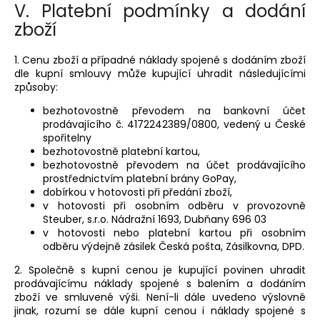
V.
Platební podmínky a dodání
zboží
1. Cenu zboží a případné náklady spojené s dodáním zboží
dle kupní smlouvy může kupující uhradit následujícími
způsoby:
bezhotovostně převodem na bankovní účet
prodávajícího č. 4172242389/0800, vedený u České
spořitelny
bezhotovostně platební kartou,
bezhotovostně převodem na účet prodávajícího
prostřednictvím platební brány GoPay,
dobírkou v hotovosti při předání zboží,
v hotovosti při osobním odběru v provozovně
Steuber, s.r.o. Nádražní 1693, Dubňany 696 03
v hotovosti nebo platební kartou při osobním
odběru výdejně zásilek Česká pošta, Zásilkovna, DPD.
2. Společně s kupní cenou je kupující povinen uhradit
prodávajícímu náklady spojené s balením a dodáním
zboží ve smluvené výši. Není-li dále uvedeno výslovně
jinak, rozumí se dále kupní cenou i náklady spojené s