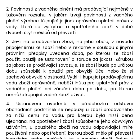
2. Povinnosti z vadného plnění má prodávající nejméně v
takovém rozsahu, v jakém trvají povinnosti z vadného
plnění výrobce. Kupující je jinak oprávněn uplatnit právo z
vady, která se vyskytne u spotřebního zboží v době
dvaceti čtyř měsíců od převzetí.
3. Je-li na prodávaném zboží, na jeho obalu, v návodu
připojenému ke zboží nebo v reklamě v souladu s jinými
právními předpisy uvedena doba, po kterou lze zboží
použít, použijí se ustanovení o záruce za jakost. Zárukou
za jakost se prodávající zavazuje, že zboží bude po určitou
dobu způsobilé k použití pro obvyklý účel nebo že si
zachová obvyklé vlastnosti. Vytkl-li kupující prodávajícímu
vadu zboží oprávněně, neběží lhůta pro uplatnění práv z
vadného plnění ani záruční doba po dobu, po kterou
nemůže kupující vadné zboží užívat.
4. Ustanovení uvedená v předchozím odstavci
obchodních podmínek se nepoužijí u zboží prodávaného
za nižší cenu na vadu, pro kterou byla nižší cena
ujednána, na opotřebení zboží způsobené jeho obvyklým
užíváním, u použitého zboží na vadu odpovídající míře
používání nebo opotřebení, kterou zboží mělo při převzetí