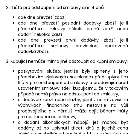
2. Lhůta pro odstoupení od smlouvy činí 14 dnů
ode dne převzetí zboží,
ode dne převzetí poslední dodávky zboží, je-li
předmětem smlouvy několik druhů zboží nebo
dodání několika částí
ode dne převzetí první dodávky zboží, je-li
předmětem smlouvy pravidelná opakovaná
dodávka zboží.
3. Kupující nemůže mimo jiné odstoupit od kupní smlouvy:
poskytování služeb, jestliže byly splněny s jeho
předchozím výslovným souhlasem před uplynutím
lhůty pro odstoupení od smlouvy a prodávající před
uzavřením smlouvy sdělil kupujícímu, že v takovém
případě nemá právo na odstoupení od smlouvy,
o dodávce zboží nebo služby, jejichž cena závisí na
výchylkách finančního trhu nezávisle na vůli
prodávajícího a k němuž může dojít během lhůty
pro odstoupení od smlouvy,
o dodání alkoholických nápojů, jež mohou být
dodány až po uplynutí třiceti dnů a jejichž cena
závisí na výchylkách finančního trhu nezávislých na