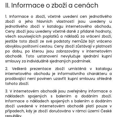
č
II.
Informace o zboží a cenách
u
j
1. Informace o zboží, včetně uvedení cen jednotlivého
e
zboží a jeho hlavních vlastností jsou uvedeny u
m
jednotlivého zboží v katalogu internetového obchodu.
e
Ceny zboží jsou uvedeny včetně daně z přidané hodnoty,
všech souvisejících poplatků a nákladů za vrácení zboží,
jestliže toto zboží ze své podstaty nemůže být vráceno
AREON
obvyklou poštovní cestou. Ceny zboží zůstávají v platnosti
PERFUME
po dobu, po kterou jsou zobrazovány v internetovém
-
obchodě. Toto ustanovení nevylučuje sjednání kupní
BLACK
smlouvy za individuálně sjednaných podmínek.
CRYSTAL
35ML
2. Veškerá prezentace zboží umístěná v katalogu
internetového obchodu je informativního charakteru a
91
Kč
prodávající není povinen uzavřít kupní smlouvu ohledně
tohoto zboží.
3. V internetovém obchodě jsou zveřejněny informace o
nákladech spojených s balením a dodáním zboží.
Informace o nákladech spojených s balením a dodáním
zboží uvedené v internetovém obchodě platí pouze v
případech, kdy je zboží doručováno v rámci území České
republiky.