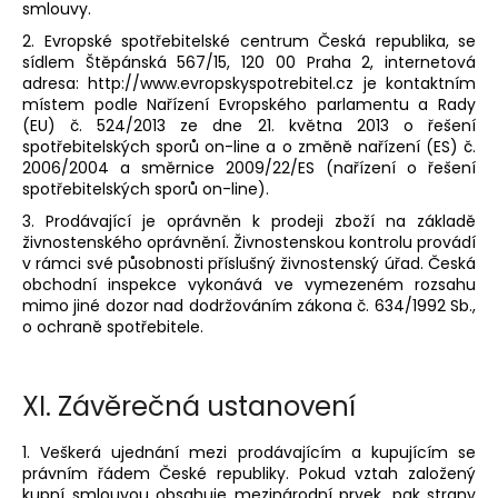
smlouvy.
2. Evropské spotřebitelské centrum Česká republika, se
sídlem Štěpánská 567/15, 120 00 Praha 2, internetová
adresa: http://www.evropskyspotrebitel.cz je kontaktním
místem podle Nařízení Evropského parlamentu a Rady
(EU) č. 524/2013 ze dne 21. května 2013 o řešení
spotřebitelských sporů on-line a o změně nařízení (ES) č.
2006/2004 a směrnice 2009/22/ES (nařízení o řešení
spotřebitelských sporů on-line).
3. Prodávající je oprávněn k prodeji zboží na základě
živnostenského oprávnění. Živnostenskou kontrolu provádí
v rámci své působnosti příslušný živnostenský úřad. Česká
obchodní inspekce vykonává ve vymezeném rozsahu
mimo jiné dozor nad dodržováním zákona č. 634/1992 Sb.,
o ochraně spotřebitele.
XI.
Závěrečná ustanovení
1. Veškerá ujednání mezi prodávajícím a kupujícím se
právním řádem České republiky. Pokud vztah založený
kupní smlouvou obsahuje mezinárodní prvek, pak strany