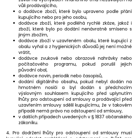
vůli prodávajícího,
o dodávce zboží, které bylo upraveno podle přání
kupujícího nebo pro jeho osobu,
dodávce zboží, které podléhá rychlé zkáze, jakož i
zboží, které bylo po dodání nenávratně smíseno s
jiným zbožím,
dodávce zboží v uzavřeném obalu, které kupující z
obalu vyňal a z hygienických důvodů jej není možné
vrátit,
dodávce zvukové nebo obrazové nahrávky nebo
počítačového programu, pokud porušil jejich
původní obal,
dodávce novin, periodik nebo časopisů,
dodání digitálního obsahu, pokud nebyl dodán na
hmotném nosiči a byl dodán s předchozím
výslovným souhlasem kupujícího před uplynutím
lhůty pro odstoupení od smlouvy a prodávající před
uzavřením smlouvy sdělil kupujícímu, že v takovém
případě nemá právo na odstoupení od smlouvy,
v dalších případech uvedených v § 1837 občanského
zákoníku.
4. Pro dodržení lhůty pro odstoupení od smlouvy musí