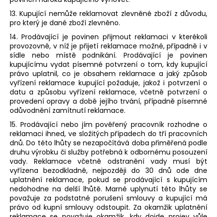
13. Kupující nemůže reklamovat zlevněné zboží z důvodu,
pro který je dané zboží zlevněno.
14. Prodávající je povinen přijmout reklamaci v kterékoli
provozovně, v níž je přijetí reklamace možné, případně i v
sídle nebo místě podnikání. Prodávající je povinen
kupujícímu vydat písemné potvrzení o tom, kdy kupující
právo uplatnil, co je obsahem reklamace a jaký způsob
vyřízení reklamace kupující požaduje, jakož i potvrzení o
datu a způsobu vyřízení reklamace, včetně potvrzení o
provedení opravy a době jejího trvání, případně písemné
odůvodnění zamítnutí reklamace.
15. Prodávající nebo jím pověřený pracovník rozhodne o
reklamaci ihned, ve složitých případech do tří pracovních
dnů. Do této lhůty se nezapočítává doba přiměřená podle
druhu výrobku či služby potřebná k odbornému posouzení
vady. Reklamace včetně odstranění vady musí být
vyřízena bezodkladně, nejpozději do 30 dnů ode dne
uplatnění reklamace, pokud se prodávající s kupujícím
nedohodne na delší lhůtě. Marné uplynutí této lhůty se
považuje za podstatné porušení smlouvy a kupující má
právo od kupní smlouvy odstoupit. Za okamžik uplatnění
reklamace se považuje okamžik, kdy dojde projev vůle