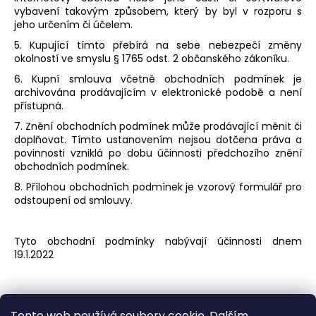
vybavení takovým způsobem, který by byl v rozporu s
jeho určením či účelem.
5. Kupující tímto přebírá na sebe nebezpečí změny
okolností ve smyslu § 1765 odst. 2 občanského zákoníku.
6. Kupní smlouva včetně obchodních podmínek je
archivována prodávajícím v elektronické podobě a není
přístupná.
7. Znění obchodních podmínek může prodávající měnit či
doplňovat. Tímto ustanovením nejsou dotčena práva a
povinnosti vzniklá po dobu účinnosti předchozího znění
obchodních podmínek.
8. Přílohou obchodních podmínek je vzorový formulář pro
odstoupení od smlouvy.
Tyto obchodní podmínky nabývají účinnosti dnem
19.1.2022
Z
Tento web používá soubory cookie. Dalším