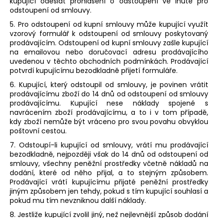
kupující odeslat prohlášení o odstoupení ve lhůtě pro
odstoupení od smlouvy.
5. Pro odstoupení od kupní smlouvy může kupující využít
vzorový formulář k odstoupení od smlouvy poskytovaný
prodávajícím. Odstoupení od kupní smlouvy zašle kupující
na emailovou nebo doručovací adresu prodávajícího
uvedenou v těchto obchodních podmínkách. Prodávající
potvrdí kupujícímu bezodkladně přijetí formuláře.
6. Kupující, který odstoupil od smlouvy, je povinen vrátit
prodávajícímu zboží do 14 dnů od odstoupení od smlouvy
prodávajícímu. Kupující nese náklady spojené s
navrácením zboží prodávajícímu, a to i v tom případě,
kdy zboží nemůže být vráceno pro svou povahu obvyklou
poštovní cestou.
7. Odstoupí-li kupující od smlouvy, vrátí mu prodávající
bezodkladně, nejpozději však do 14 dnů od odstoupení od
smlouvy, všechny peněžní prostředky včetně nákladů na
dodání, které od něho přijal, a to stejným způsobem.
Prodávající vrátí kupujícímu přijaté peněžní prostředky
jiným způsobem jen tehdy, pokud s tím kupující souhlasí a
pokud mu tím nevzniknou další náklady.
8. Jestliže kupující zvolil jiný, než nejlevnější způsob dodání