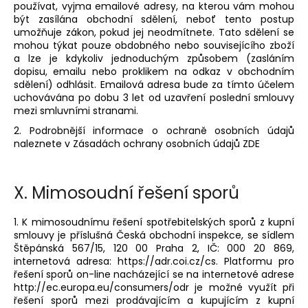
používat, vyjma emailové adresy, na kterou vám mohou
být zasílána obchodní sdělení, neboť tento postup
umožňuje zákon, pokud jej neodmítnete. Tato sdělení se
mohou týkat pouze obdobného nebo souvisejícího zboží
a lze je kdykoliv jednoduchým způsobem (zasláním
dopisu, emailu nebo proklikem na odkaz v obchodním
sdělení) odhlásit. Emailová adresa bude za tímto účelem
uchovávána po dobu 3 let od uzavření poslední smlouvy
mezi smluvními stranami.
2. Podrobnější informace o ochraně osobních údajů
naleznete v Zásadách ochrany osobních údajů ZDE
X.
Mimosoudní řešení sporů
1. K mimosoudnímu řešení spotřebitelských sporů z kupní
smlouvy je příslušná Česká obchodní inspekce, se sídlem
Štěpánská 567/15, 120 00 Praha 2, IČ: 000 20 869,
internetová adresa: https://adr.coi.cz/cs. Platformu pro
řešení sporů on-line nacházející se na internetové adrese
http://ec.europa.eu/consumers/odr je možné využít při
řešení sporů mezi prodávajícím a kupujícím z kupní