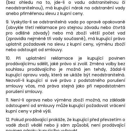
(bez ohledu na to, jde-li o vadu odstranitelnou či
neodstranitelnou), má kupující nárok na odstranění vady
anebo přiměřenou slevu z kupní ceny.
9. Vyskytla-li se odstranitelná vada po opravě opakovaně
(obvykle třetí reklamace pro stejnou závadu nebo čtvrtá
pro odlišné závady) nebo má zboží větší počet vad
(zpravidla nejméně tři vady současně), má kupující právo
uplatnit požadavek na slevu z kupní ceny, výměnu zboží
nebo odstoupit od smlouvy.
10. Při uplatnění reklamace je kupující povinen
prodávajícímu sdělit, jaké právo si zvolil. Změna volby bez
souhlasu prodávajícího je možná jen tehdy, žádal-li
kupující opravu vady, která se ukáže být neodstranitelná.
Nezvolí-li kupující si své právo z podstatného porušení
smlouvy včas, má práva stejná jako při nepodstatném
porušení smlouvy.
11. Není-li oprava nebo výměna zboží možná, na základě
odstoupení od smlouvy může kupující požadovat vrácení
kupní ceny v plné výši.
12. Pokud prodávající prokáže, že kupující před převzetím o
vadě zboží věděl nebo ji sám způsobil, není prodávající
povinen nároku kupujícího vyhovět.