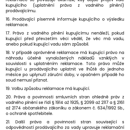
kupujícího (uplatnění práva z vadného plnění)
prodávajícímu.
16. Prodávající písemně informuje kupujícího o výsledku
reklamace.
17. Právo z vadného plnění kupujícímu nenáleží, pokud
kupující před převzetím věci věděl, že věc má vadu,
anebo pokud kupující vadu sám způsobil.
18. V případě oprávněné reklamace má kupující právo na
náhradu účelně vynaložených nákladů vzniklých v
souvislosti s uplatněním reklamace. Toto právo může
kupující u prodávajícího uplatnit ve lhůtě do jednoho
měsíce po uplynutí záruční doby, v opačném případě ho
soud nemusí přiznat.
19. Volbu způsobu reklamace má kupující.
20. Práva a povinnosti smluvních stran ohledně práv z
vadného plnění se řídí § 1914 až 1925, § 2099 až 2117 a § 2161
až 2174 občanského zákoníku a zákonem č. 634/1992 Sb.,
o ochraně spotřebitele.
21. Další práva a povinnosti stran související s
odpovědností prodávajícího za vady upravuje reklamační