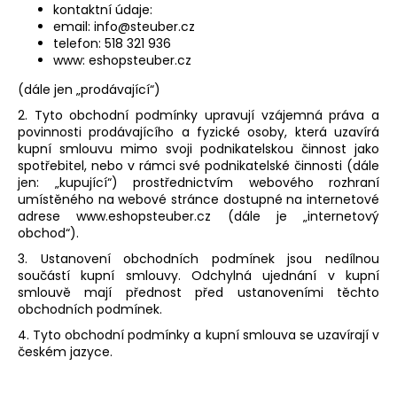
kontaktní údaje:
a
email: info@steuber.cz
j
telefon: 518 321 936
www: eshopsteuber.cz
í
t
(dále jen „prodávající“)
?
2. Tyto obchodní podmínky upravují vzájemná práva a
povinnosti prodávajícího a fyzické osoby, která uzavírá
kupní smlouvu mimo svoji podnikatelskou činnost jako
spotřebitel, nebo v rámci své podnikatelské činnosti (dále
jen: „kupující“) prostřednictvím webového rozhraní
umístěného na webové stránce dostupné na internetové
HLEDAT
adrese www.eshopsteuber.cz (dále je „internetový
obchod“).
3. Ustanovení obchodních podmínek jsou nedílnou
součástí kupní smlouvy. Odchylná ujednání v kupní
D
smlouvě mají přednost před ustanoveními těchto
o
obchodních podmínek.
p
4. Tyto obchodní podmínky a kupní smlouva se uzavírají v
o
českém jazyce.
r
u