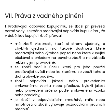
VII.
Práva z vadného plnění
1. Prodávající odpovídá kupujícímu, že zboží při převzetí
nemá vady. Zejména prodávající odpovídá kupujícímu, že
v době, kdy kupující zboží převzal:
má zboží vlastnosti, které si strany ujednaly, a
chybí-li ujednání, má takové vlastnosti, které
prodávající nebo výrobce popsal nebo které kupující
očekával s ohledem na povahu zboží a na základě
reklamy jimi prováděné,
se zboží hodí k účelu, který pro jeho použití
prodávající uvádí nebo ke kterému se zboží tohoto
druhu obvykle používá,
zboží odpovídá jakostí nebo provedením
smluvenému vzorku nebo předloze, byla-li jakost
nebo provedení určeno podle smluveného vzorku
nebo předlohy,
je zboží v odpovídajícím množství, míře nebo
hmotnosti a
zboží vyhovuje požadavkům právních
předpisů.