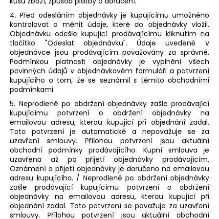
kusů zboží, způsob platby a doručení.
4. Před odesláním objednávky je kupujícímu umožněno
kontrolovat a měnit údaje, které do objednávky vložil.
Objednávku odešle kupující prodávajícímu kliknutím na
tlačítko "Odeslat objednávku". Údaje uvedené v
objednávce jsou prodávajícím považovány za správné.
Podmínkou platnosti objednávky je vyplnění všech
povinných údajů v objednávkovém formuláři a potvrzení
kupujícího o tom, že se seznámil s těmito obchodními
podmínkami.
5. Neprodleně po obdržení objednávky zašle prodávající
kupujícímu potvrzení o obdržení objednávky na
emailovou adresu, kterou kupující při objednání zadal.
Toto potvrzení je automatické a nepovažuje se za
uzavření smlouvy. Přílohou potvrzení jsou aktuální
obchodní podmínky prodávajícího. Kupní smlouva je
uzavřena až po přijetí objednávky prodávajícím.
Oznámení o přijetí objednávky je doručeno na emailovou
adresu kupujícího. / Neprodleně po obdržení objednávky
zašle prodávající kupujícímu potvrzení o obdržení
objednávky na emailovou adresu, kterou kupující při
objednání zadal. Toto potvrzení se považuje za uzavření
smlouvy. Přílohou potvrzení jsou aktuální obchodní