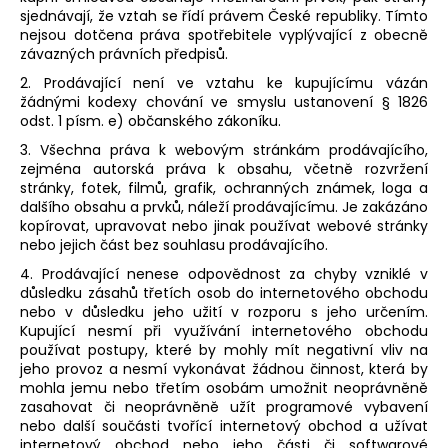
sjednávají, že vztah se řídí právem České republiky. Tímto
nejsou dotčena práva spotřebitele vyplývající z obecně
závazných právních předpisů.
2. Prodávající není ve vztahu ke kupujícímu vázán
žádnými kodexy chování ve smyslu ustanovení § 1826
odst. 1 písm. e) občanského zákoníku.
3. Všechna práva k webovým stránkám prodávajícího,
zejména autorská práva k obsahu, včetně rozvržení
stránky, fotek, filmů, grafik, ochranných známek, loga a
dalšího obsahu a prvků, náleží prodávajícímu. Je zakázáno
kopírovat, upravovat nebo jinak používat webové stránky
nebo jejich část bez souhlasu prodávajícího.
4. Prodávající nenese odpovědnost za chyby vzniklé v
důsledku zásahů třetích osob do internetového obchodu
nebo v důsledku jeho užití v rozporu s jeho určením.
Kupující nesmí při využívání internetového obchodu
používat postupy, které by mohly mít negativní vliv na
jeho provoz a nesmí vykonávat žádnou činnost, která by
mohla jemu nebo třetím osobám umožnit neoprávněně
zasahovat či neoprávněně užít programové vybavení
nebo další součásti tvořící internetový obchod a užívat
internetový obchod nebo jeho části či softwarové