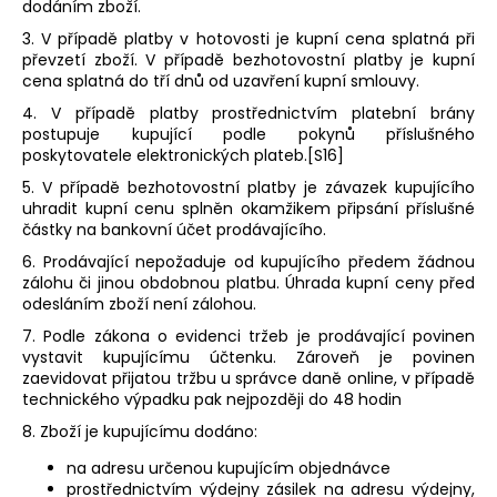
dodáním zboží.
3. V případě platby v hotovosti je kupní cena splatná při
převzetí zboží. V případě bezhotovostní platby je kupní
cena splatná do tří dnů od uzavření kupní smlouvy.
4. V případě platby prostřednictvím platební brány
postupuje kupující podle pokynů příslušného
poskytovatele elektronických plateb.[S16]
5. V případě bezhotovostní platby je závazek kupujícího
uhradit kupní cenu splněn okamžikem připsání příslušné
částky na bankovní účet prodávajícího.
6. Prodávající nepožaduje od kupujícího předem žádnou
zálohu či jinou obdobnou platbu. Úhrada kupní ceny před
odesláním zboží není zálohou.
7. Podle zákona o evidenci tržeb je prodávající povinen
vystavit kupujícímu účtenku. Zároveň je povinen
zaevidovat přijatou tržbu u správce daně online, v případě
technického výpadku pak nejpozději do 48 hodin
8. Zboží je kupujícímu dodáno:
na adresu určenou kupujícím objednávce
prostřednictvím výdejny zásilek na adresu výdejny,