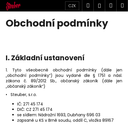
K
Přejít
Hledat
Náku
M
Přihlášen
CZK
na
o
obsah
Zpět
Zpět
košík
š
Obchodní podmínky
í
C
k
o
p
o
I. Základní ustanovení
t
ř
1. Tyto všeobecné obchodní podmínky (dále jen
e
„obchodní podmínky“) jsou vydané dle § 1751 a násl.
zákona č. 89/2012 Sb., občanský zákoník (dále jen
b
„občanský zákoník“)
u
• Steuber, s.r.o.
j
e
IČ: 271 45 174
DIČ: CZ 271 45 174
t
se sídlem: Nádražní 1693, Dubňany 696 03
e
zapsané u KS v Brně soudu, oddíl C, vložka 89167
n