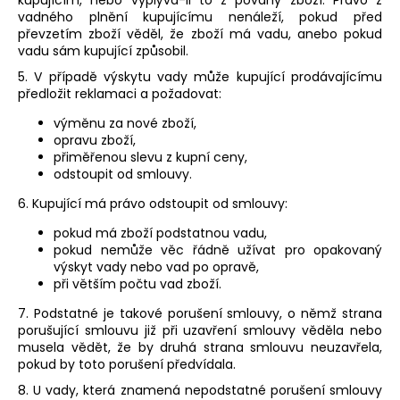
kupujícím, nebo vyplývá-li to z povahy zboží. Právo z
vadného plnění kupujícímu nenáleží, pokud před
převzetím zboží věděl, že zboží má vadu, anebo pokud
vadu sám kupující způsobil.
5. V případě výskytu vady může kupující prodávajícímu
předložit reklamaci a požadovat:
výměnu za nové zboží,
opravu zboží,
přiměřenou slevu z kupní ceny,
odstoupit od smlouvy.
6. Kupující má právo odstoupit od smlouvy:
pokud má zboží podstatnou vadu,
pokud nemůže věc řádně užívat pro opakovaný
výskyt vady nebo vad po opravě,
při větším počtu vad zboží.
7. Podstatné je takové porušení smlouvy, o němž strana
porušující smlouvu již při uzavření smlouvy věděla nebo
musela vědět, že by druhá strana smlouvu neuzavřela,
pokud by toto porušení předvídala.
8. U vady, která znamená nepodstatné porušení smlouvy