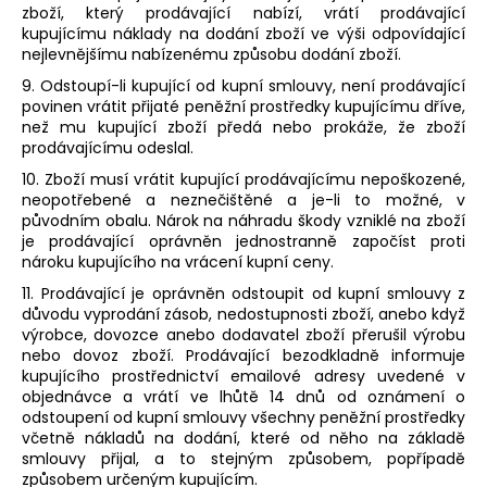
zboží, který prodávající nabízí, vrátí prodávající
kupujícímu náklady na dodání zboží ve výši odpovídající
nejlevnějšímu nabízenému způsobu dodání zboží.
9. Odstoupí-li kupující od kupní smlouvy, není prodávající
povinen vrátit přijaté peněžní prostředky kupujícímu dříve,
než mu kupující zboží předá nebo prokáže, že zboží
prodávajícímu odeslal.
10. Zboží musí vrátit kupující prodávajícímu nepoškozené,
neopotřebené a neznečištěné a je-li to možné, v
původním obalu. Nárok na náhradu škody vzniklé na zboží
je prodávající oprávněn jednostranně započíst proti
nároku kupujícího na vrácení kupní ceny.
11. Prodávající je oprávněn odstoupit od kupní smlouvy z
důvodu vyprodání zásob, nedostupnosti zboží, anebo když
výrobce, dovozce anebo dodavatel zboží přerušil výrobu
nebo dovoz zboží. Prodávající bezodkladně informuje
kupujícího prostřednictví emailové adresy uvedené v
objednávce a vrátí ve lhůtě 14 dnů od oznámení o
odstoupení od kupní smlouvy všechny peněžní prostředky
včetně nákladů na dodání, které od něho na základě
smlouvy přijal, a to stejným způsobem, popřípadě
způsobem určeným kupujícím.