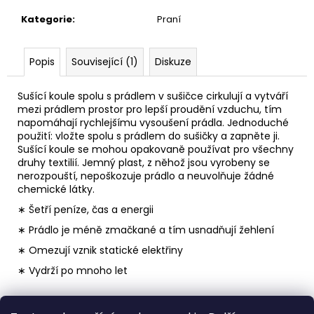
č
u
Kategorie
:
Praní
j
e
m
Popis
Související (1)
Diskuze
e
Sušící koule spolu s prádlem v sušičce cirkulují a vytváří
mezi prádlem prostor pro lepší proudění vzduchu, tím
PÁNEVNÍ
napomáhají rychlejšímu vysoušení prádla. Jednoduché
PROLOŽKY
použití: vložte spolu s prádlem do sušičky a zapněte ji.
SADA
Sušící koule se mohou opakovaně používat pro všechny
3
druhy textilií. Jemný plast, z něhož jsou vyrobeny se
KUSY
nerozpouští, nepoškozuje prádlo a neuvolňuje žádné
67
chemické látky.
Kč
∗ Šetří peníze, čas a energii
∗ Prádlo je méně zmačkané a tím usnadňují žehlení
∗ Omezují vznik statické elektřiny
∗ Vydrží po mnoho let
Z