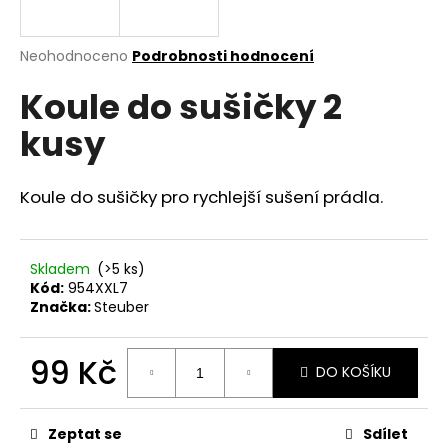
a
j
Průměrné
Neohodnoceno
Podrobnosti hodnocení
í
hodnocení
Koule do sušičky 2
produktu
t
je
?
kusy
0,0
z
5
hvězdiček.
Koule do sušičky pro rychlejší sušení prádla.
HLEDAT
Skladem
(>5 ks)
Kód:
954XXL7
Značka:
Steuber
D
o
p
99 Kč
DO KOŠÍKU
o
Měrná
r
cena:
u
Zeptat se
Sdílet