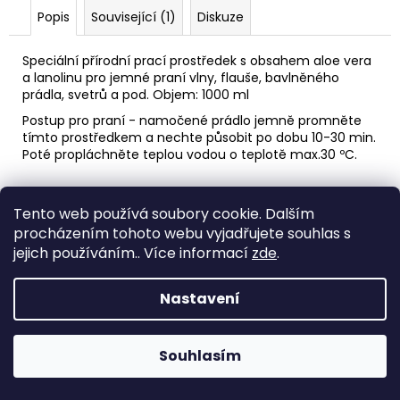
č
Popis
Související (1)
Diskuze
u
j
e
Speciální přírodní prací prostředek s obsahem aloe vera
a lanolinu pro jemné praní vlny, flauše, bavlněného
m
prádla, svetrů a pod. Objem: 1000 ml
e
Postup pro praní - namočené prádlo jemně promněte
tímto prostředkem a nechte působit po dobu 10-30 min.
DĚTSKÁ
Poté propláchněte teplou vodou o teplotě max.30 ºC.
LÁHEV
NA
Z
PITÍ
Tento web používá soubory cookie. Dalším
KIDS
á
Medic Czech
FUN
procházením tohoto webu vyjadřujete souhlas s
p
jejich používáním.. Více informací
zde
.
119
a
Kč
Vytvořil Shoptet
t
Nastavení
í
Copyright 2026
eshop STEUBER
. Všechna práva
vyhrazena.
Souhlasím