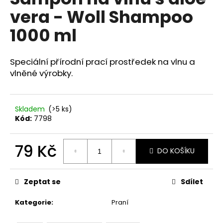
je
a
vera - Woll Shampoo
0,0
z
j
1000 ml
5
í
hvězdiček.
t
Speciální přírodní prací prostředek na vlnu a
?
vlněné výrobky.
Skladem
(>5 ks)
HLEDAT
Kód:
7798
79 Kč
DO KOŠÍKU
D
Měrná
o
cena:
p
Zeptat se
Sdílet
o
r
Kategorie
:
Praní
u