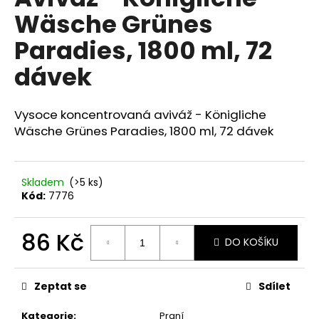
je
a
Wäsche Grünes
0,0
z
j
Paradies, 1800 ml, 72
5
í
hvězdiček.
dávek
t
?
Vysoce koncentrovaná aviváž - Königliche
Wäsche Grünes Paradies, 1800 ml, 72 dávek
HLEDAT
Skladem
(>5 ks)
Kód:
7776
D
86 Kč
o
DO KOŠÍKU
p
Měrná
o
cena:
Zeptat se
Sdílet
r
u
Kategorie
:
Praní