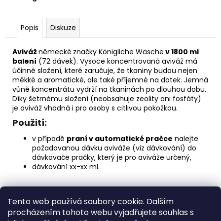
č
u
j
Popis
Diskuze
e
m
Aviváž
německé
značky Königliche Wäsche
v 1800 ml
e
balení
(72 dávek). Vysoce koncentrovaná aviváž má
účinné složení, které zaručuje, že tkaniny budou nejen
měkké a aromatické, ale také příjemné na dotek. Jemná
AREON
vůně koncentrátu vydrží na tkaninách po dlouhou dobu.
GEL
Díky šetrnému složení (neobsahuje zeolity ani fosfáty)
CAN
je aviváž vhodná i pro osoby s citlivou pokožkou.
SPORT
LUX
Použití:
-
PLATINUM
v případě
praní v automatické pračce
nalejte
80G
požadovanou dávku aviváže (viz dávkování) do
120
dávkovače pračky, který je pro aviváže určený,
Kč
dávkování xx-xx ml.
Z
Tento web používá soubory cookie. Dalším
á
Medic Czech
procházením tohoto webu vyjadřujete souhlas s
p