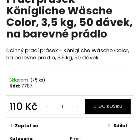
je
a
Königliche Wäsche
0,0
z
j
Color, 3,5 kg, 50 dávek,
5
í
hvězdiček.
na barevné prádlo
t
?
Účinný prací prášek - Königliche Wäsche Color,
na barevné prádlo, 3,5 kg, 50 dávek.
HLEDAT
Skladem
(>5 ks)
Kód:
7787
D
110 Kč
o
DO KOŠÍKU
p
Měrná
o
cena:
Zeptat se
Sdílet
r
u
Kategorie
:
Praní