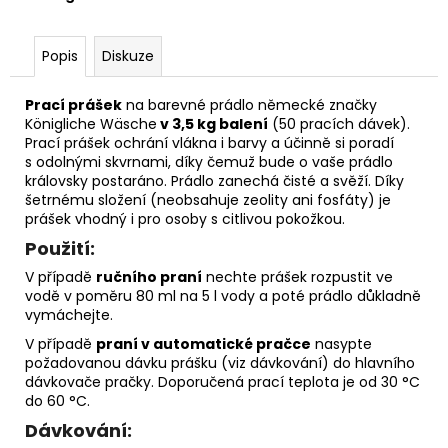
č
u
j
Popis
Diskuze
e
m
Prací prášek
na barevné prádlo německé značky
e
Königliche Wäsche
v 3,5 kg balení
(50 pracích dávek).
Prací prášek ochrání vlákna i barvy a účinně si poradí
s odolnými skvrnami, díky čemuž bude o vaše prádlo
DĚTSKÁ
královsky postaráno. Prádlo zanechá čisté a svěží. Díky
LÁHEV
šetrnému složení (neobsahuje zeolity ani fosfáty) je
NA
prášek vhodný i pro osoby s citlivou pokožkou.
PITÍ
KIDS
Použití:
FUN
V případě
ručního praní
nechte prášek rozpustit ve
119
vodě v poměru 80 ml na 5 l vody a poté prádlo důkladně
Kč
vymáchejte.
V případě
praní v automatické pračce
nasypte
požadovanou dávku prášku (viz dávkování) do hlavního
dávkovače pračky. Doporučená prací teplota je od 30 °C
do 60 °C.
Dávkování: