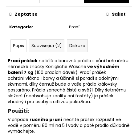
č
u
j
Zeptat se
Sdílet
e
m
Kategorie
:
Praní
e
Popis
Související (2)
Diskuze
AREON
GEL
Prací prášek
na bílé a barevné prádlo s vůní heřmánku
CAN
německé značky Königliche Wäsche
ve výhodném
SPORT
balení 7 kg
(100 pracích dávek). Prací prášek
LUX
ochrání vlákna i barvy a účinně si poradí s odolnými
-
PLATINUM
skvrnami, díky čemuž bude o vaše prádlo královsky
80G
postaráno. Prádlo zanechá čisté a svěží. Díky šetrnému
složení (neobsahuje zeolity ani fosfáty) je prášek
120
vhodný i pro osoby s citlivou pokožkou.
Kč
Použití:
V případě
ručního praní
nechte prášek rozpustit ve
vodě v poměru 80 ml na 5 l vody a poté prádlo důkladně
vymáchejte.