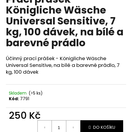
je
a
Königliche Wäsche
0,0
z
j
Universal Sensitive, 7
5
í
hvězdiček.
kg, 100 dávek, na bílé a
t
?
barevné prádlo
Účinný prací prášek - Königliche Wäsche
Universal Sensitive, na bílé a barevné prádlo, 7
HLEDAT
kg, 100 dávek
D
Skladem
(>5 ks)
Kód:
7791
o
p
250 Kč
o
r
Měrná
u
DO KOŠÍKU
cena: