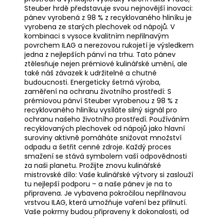
Steuber hrdě představuje svou nejnovější inovaci:
pánev vyrobená z 98 % z recyklovaného hliníku je
vyrobena ze starých plechovek od nápojů. V
kombinaci s vysoce kvalitním nepřilnavým
povrchem ILAG a nerezovou rukojetí je výsledkem
jedna z nejlepších pánví na trhu. Tato pánev
ztělesňuje nejen prémiové kulinářské umění, ale
také náš závazek k udržitelné a chutné
budoucnosti. Energeticky šetrná výroba,
zaměření na ochranu životního prostředí: S
prémiovou pánví Steuber vyrobenou z 98 % z
recyklovaného hliníku vysíláte silný signál pro
ochranu našeho životního prostředí. Používáním
recyklovaných plechovek od nápojů jako hlavní
suroviny aktivně pomáháte snižovat množství
odpadu a šetřit cenné zdroje. Každý proces
smažení se stává symbolem vaší odpovědnosti
za naši planetu. Prožijte znovu kulinářské
mistrovské dílo: Vaše kulinářské výtvory si zaslouží
tu nejlepší podporu – a naše pánev je na to
připravena. Je vybavena pokročilou nepřilnavou
vrstvou ILAG, která umožňuje vaření bez přilnutí.
Vaše pokrmy budou připraveny k dokonalosti, od