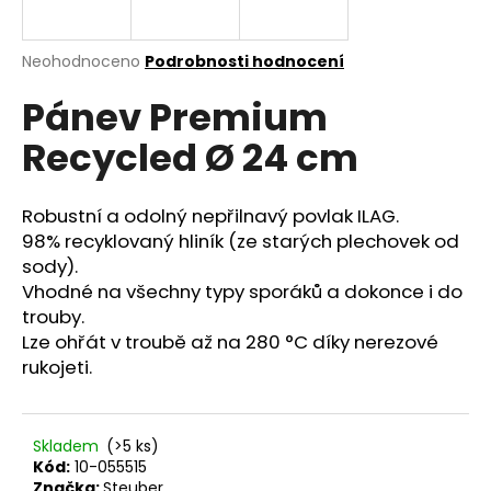
a
j
Průměrné
Neohodnoceno
Podrobnosti hodnocení
í
hodnocení
Pánev Premium
produktu
t
je
?
Recycled Ø 24 cm
0,0
z
5
hvězdiček.
Robustní a odolný nepřilnavý povlak ILAG.
98% recyklovaný hliník (ze starých plechovek od
HLEDAT
sody).
Vhodné na všechny typy sporáků a dokonce i do
trouby.
Lze ohřát v troubě až na 280 °C díky nerezové
D
rukojeti.
o
p
o
r
Skladem
(>5 ks)
u
Kód:
10-055515
Značka:
Steuber