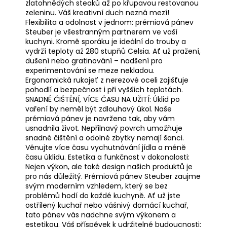
zlatohnědých steaků až po křupavou restovanou
zeleninu. Váš kreativní duch nezná mezí!
Flexibilita a odolnost v jednom: prémiová pánev
Steuber je všestranným partnerem ve vaší
kuchyni. Kromě sporáku je ideální do trouby a
vydrží teploty až 280 stupňů Celsia. Ať už pražení,
dušení nebo gratinování – nadšení pro
experimentování se meze nekladou.
Ergonomická rukojeť z nerezové oceli zajišťuje
pohodlí a bezpečnost i při vyšších teplotách.
SNADNÉ ČIŠTĚNÍ, VÍCE ČASU NA UŽITÍ: Úklid po
vaření by neměl být zdlouhavý úkol. Naše
prémiová pánev je navržena tak, aby vám
usnadnila život. Nepřilnavý povrch umožňuje
snadné čištění a odolné zbytky nemají šanci.
Věnujte více času vychutnávání jídla a méně
času úklidu. Estetika a funkčnost v dokonalosti:
Nejen výkon, ale také design našich produktů je
pro nás důležitý. Prémiová pánev Steuber zaujme
svým moderním vzhledem, který se bez
problémů hodí do každé kuchyně. Ať už jste
ostřílený kuchař nebo vášnivý domácí kuchař,
tato pánev vás nadchne svým výkonem a
estetikou. Váš příspěvek k udržitelné budoucnosti: