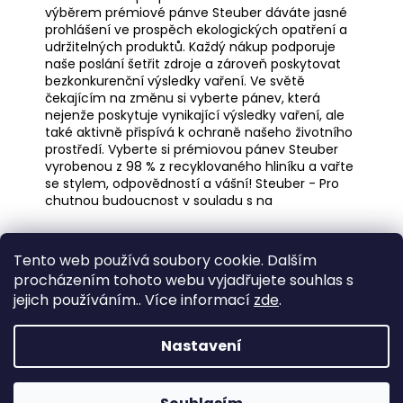
výběrem prémiové pánve Steuber dáváte jasné
prohlášení ve prospěch ekologických opatření a
udržitelných produktů. Každý nákup podporuje
naše poslání šetřit zdroje a zároveň poskytovat
bezkonkurenční výsledky vaření. Ve světě
čekajícím na změnu si vyberte pánev, která
nejenže poskytuje vynikající výsledky vaření, ale
také aktivně přispívá k ochraně našeho životního
prostředí. Vyberte si prémiovou pánev Steuber
vyrobenou z 98 % z recyklovaného hliníku a vařte
se stylem, odpovědností a vášní! Steuber - Pro
chutnou budoucnost v souladu s na
Z
Tento web používá soubory cookie. Dalším
á
Medic Czech
procházením tohoto webu vyjadřujete souhlas s
p
jejich používáním.. Více informací
zde
.
a
Vytvořil Shoptet
t
Nastavení
í
Copyright 2026
eshop STEUBER
. Všechna práva
vyhrazena.