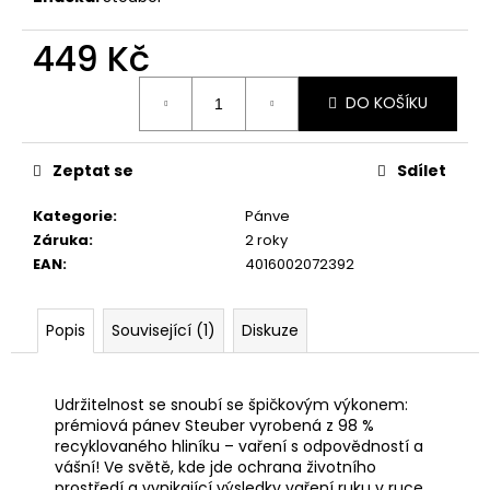
č
u
449 Kč
j
e
Měrná
m
DO KOŠÍKU
cena:
e
Zeptat se
Sdílet
LÁHEV
NA
Kategorie
:
Pánve
PITÍ
Záruka
:
2 roky
SKLENĚNÁ
V
EAN
:
4016002072392
OCHRANNÉM
POUZDRU
1000ML
Popis
Související (1)
Diskuze
219
Kč
Udržitelnost se snoubí se špičkovým výkonem:
prémiová pánev Steuber vyrobená z 98 %
recyklovaného hliníku – vaření s odpovědností a
vášní! Ve světě, kde jde ochrana životního
prostředí a vynikající výsledky vaření ruku v ruce,