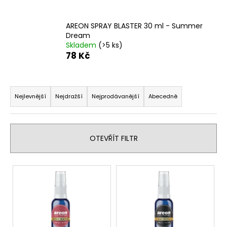
a
j
AREON SPRAY BLASTER 30 ml - Summer
Dream
í
Skladem
(>5 ks)
t
78 Kč
?
Ř
a
Nejlevnější
Nejdražší
Nejprodávanější
Abecedně
z
HLEDAT
e
n
OTEVŘÍT FILTR
í
D
p
V
o
r
ý
p
o
p
o
d
r
i
u
u
s