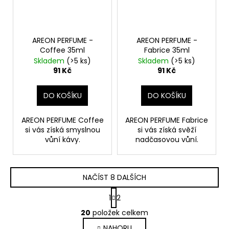
AREON PERFUME -
AREON PERFUME -
Coffee 35ml
Fabrice 35ml
Skladem
(>5 ks)
Skladem
(>5 ks)
91 Kč
91 Kč
DO KOŠÍKU
DO KOŠÍKU
AREON PERFUME Coffee
AREON PERFUME Fabrice
si vás získá smyslnou
si vás získá svěží
vůní kávy.
nadčasovou vůní.
NAČÍST 8 DALŠÍCH
S
1
2
t
O
r
20
položek celkem
v
á
NAHORU