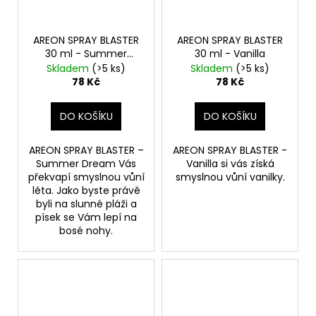
AREON SPRAY BLASTER
AREON SPRAY BLASTER
30 ml - Summer
30 ml - Vanilla
Dream
Skladem
(>5 ks)
Skladem
(>5 ks)
78 Kč
78 Kč
DO KOŠÍKU
DO KOŠÍKU
AREON SPRAY BLASTER –
AREON SPRAY BLASTER -
Summer Dream Vás
Vanilla si vás získá
překvapí smyslnou vůní
smyslnou vůní vanilky.
léta. Jako byste právě
byli na slunné pláži a
písek se Vám lepí na
bosé nohy.