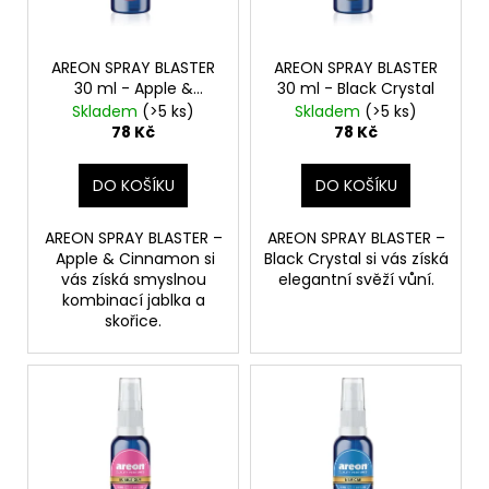
č
k
p
u
t
r
j
ů
o
AREON SPRAY BLASTER
AREON SPRAY BLASTER
e
30 ml - Apple &
30 ml - Black Crystal
d
m
Cinnamon
Skladem
(>5 ks)
Skladem
(>5 ks)
e
u
78 Kč
78 Kč
k
t
DO KOŠÍKU
DO KOŠÍKU
AREON
PERFUME
ů
-
AREON SPRAY BLASTER –
AREON SPRAY BLASTER –
BLACK
Apple & Cinnamon si
Black Crystal si vás získá
CRYSTAL
35ML
vás získá smyslnou
elegantní svěží vůní.
kombinací jablka a
91
skořice.
Kč