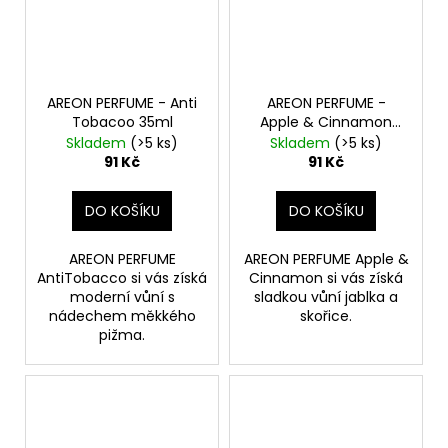
AREON PERFUME - Anti
AREON PERFUME -
Tobacoo 35ml
Apple & Cinnamon
35ml
Skladem
(>5 ks)
Skladem
(>5 ks)
91 Kč
91 Kč
DO KOŠÍKU
DO KOŠÍKU
AREON PERFUME
AREON PERFUME Apple &
AntiTobacco si vás získá
Cinnamon si vás získá
moderní vůní s
sladkou vůní jablka a
nádechem měkkého
skořice.
pižma.