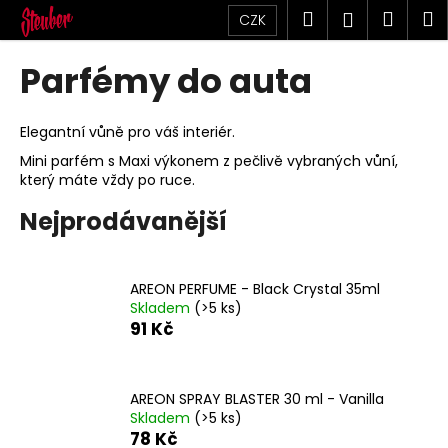
K
Přejít
Hledat
Náku
M
Přihlášen
CZK
na
o
obsah
Zpět
Zpět
košík
š
Parfémy do auta
í
C
k
o
Elegantní vůně pro váš interiér.
p
Mini parfém s Maxi výkonem z pečlivě vybraných vůní,
který máte vždy po ruce.
o
t
Nejprodávanější
ř
e
b
AREON PERFUME - Black Crystal 35ml
Skladem
(>5 ks)
u
91 Kč
j
e
t
AREON SPRAY BLASTER 30 ml - Vanilla
e
Skladem
(>5 ks)
78 Kč
n