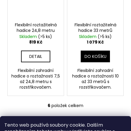
Flexibilní roztažitelná
Flexibilní roztažitelná
hadice 24,8 metru
hadice 33 metrů
Skladem
(>5 ks)
Skladem
(>5 ks)
819 Kč
1 079 Kč
DETAIL
DO KOŠÍKU
Flexibilní zahradní
Flexibilní zahradní
hadice o roztažnosti 7,5
hadice o roztažnosti 10
až 24,8 metru s
až 33 metrů s
rozstřikovačem.
rozstřikovačem.
6
položek celkem
O
v
Z
l
Tento web používá soubory cookie. Dalším
á
á
Medic Czech