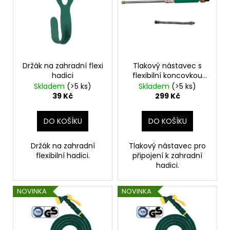
p
č
d
u
i
u
j
s
e
k
p
m
t
r
e
ů
o
Držák na zahradní flexi
Tlakový nástavec s
hadici
flexibilní koncovkou
d
Power Sprayer
Skladem
(>5 ks)
Skladem
(>5 ks)
AREON
u
39 Kč
299 Kč
PERFUME
-
k
BLACK
t
DO KOŠÍKU
DO KOŠÍKU
CRYSTAL
35ML
ů
91
Držák na zahradní
Tlakový nástavec pro
Kč
flexibilní hadici.
připojení k zahradní
hadici.
NOVINKA
NOVINKA