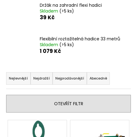
Držák na zahradní flexi hadici
a
Skladem
(>5 ks)
j
39 Kč
í
t
?
Flexibilní roztažitelná hadice 33 metrů
Skladem
(>5 ks)
1 079 Kč
Ř
HLEDAT
a
Nejlevnější
Nejdražší
Nejprodávanější
Abecedně
z
e
D
n
o
OTEVŘÍT FILTR
í
p
o
p
V
r
r
ý
u
o