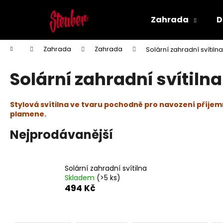
K
Přejít
na
o
Zahrada
D
obsah
Zpět
Zpět
š
do
do
í
Domů
Zahrada
Zahrada
Solární zahradní svítilna
k
obchodu
obchodu
Solární zahradní svítilna
Stylová svítilna ve tvaru pochodně pro navození příje
plamene.
Nejprodávanější
Solární zahradní svítilna
Skladem
(>5 ks)
494 Kč
AREON GEL CAN SPORT LUX - PLATINUM
Ř