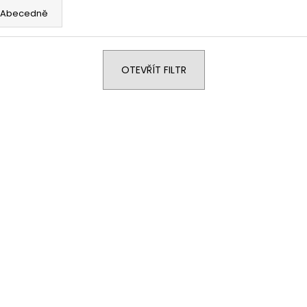
119 Kč
67 Kč
Abecedně
OTEVŘÍT FILTR