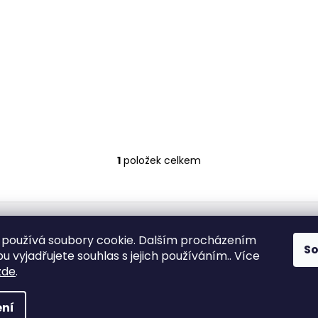
1
položek celkem
O
v
l
á
d
Medic Czech
používá soubory cookie. Dalším procházením
a
S
 vyjadřujete souhlas s jejich používáním.. Více
c
zde
.
í
vyhrazena.
p
r
ní