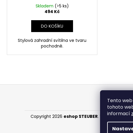
ů
Skladem
(>5 ks)
494 Kč
DO KOŠÍKU
Stylová zahradní svítilna ve tvaru
pochodně.
Z
á
Tento web 
p
tohoto webu
a
informací
Copyright 2026
eshop STEUBER
. Všechna práva 
t
í
Nastave