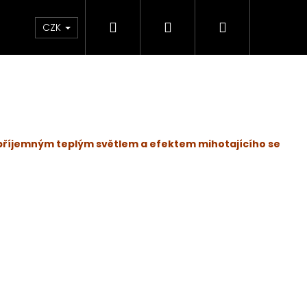
Hledat
Přihlášení
Nákupní
 světlem
Zdraví
Výprodej skladových zás
CZK
košík
s příjemným teplým světlem a efektem mihotajícího se
KY SADA 3 KUSY