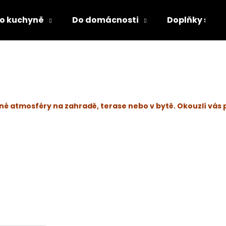
o kuchyně
Do domácnosti
Doplňky s LED
Co potřebujete najít?
HLEDAT
mné atmosféry na zahradě, terase nebo v bytě. Okouzlí vá
Doporučujeme
DĚTSKÁ LÁHEV NA PITÍ KIDS FUN
PÁNEVNÍ PROLOŽ