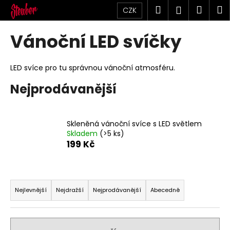
K
Přejít
Hledat
Náku
M
Přihlášen
CZK
na
o
obsah
Zpět
Zpět
košík
š
Vánoční LED svíčky
í
C
k
o
LED svíce pro tu správnou vánoční atmosféru.
p
Nejprodávanější
o
t
ř
Skleněná vánoční svíce s LED světlem
e
Skladem
(>5 ks)
199 Kč
b
u
j
Ř
e
a
Nejlevnější
Nejdražší
Nejprodávanější
Abecedně
t
z
e
e
n