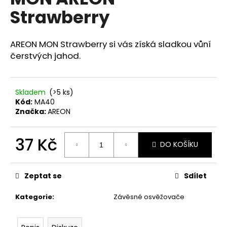
je
a
Strawberry
0,0
z
j
5
í
hvězdiček.
AREON MON Strawberry si vás získá sladkou vůní
t
čerstvých jahod.
?
Skladem
(>5 ks)
Kód:
MA40
Značka:
AREON
HLEDAT
37 Kč
DO KOŠÍKU
Měrná
D
cena:
o
Zeptat se
Sdílet
p
o
Kategorie
:
Závěsné osvěžovače
r
u