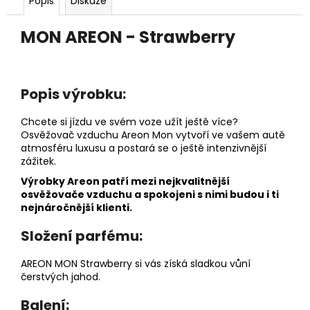
č
Popis
Diskuze
u
j
MON AREON - Strawberry
e
m
e
Popis výrobku:
DĚTSKÁ
Chcete si jízdu ve svém voze užít ještě více?
LÁHEV
Osvěžovač vzduchu Areon Mon vytvoří ve vašem autě
NA
atmosféru luxusu a postará se o ještě intenzivnější
PITÍ
zážitek.
KIDS
FUN
Výrobky Areon patří mezi nejkvalitnější
osvěžovače vzduchu a spokojeni s nimi budou i ti
119
Kč
nejnáročnější klienti.
Složení parfému:
AREON MON Strawberry si vás získá sladkou vůní
čerstvých jahod.
Balení: