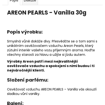
č
Popis
Diskuze
u
j
AREON PEARLS - Vanilla 30g
e
m
e
Popis výrobku:
PÁNEVNÍ
Smyslná vůně dokáže divy. Přesvědčte se o tom sami s
PROLOŽKY
unikátním osvěžovačem vzduchu Areon Pearls, který
SADA
zútulní interiér vašeho vozu příjemným aroma. Hoďte
3
všechny starosti za hlavu a užijte si jízdu autem.
KUSY
Výrobky Areon patří mezi nejkvalitnější
67
osvěžovače vzduchu a spokojeni s nimi budou i ti
Kč
nejnáročnější klienti.
Složení parfému:
Osvěžovač vzduchu AREON PEARLS – Vanilla vás okouzlí
sladkou vůní vanilky.
Balení: