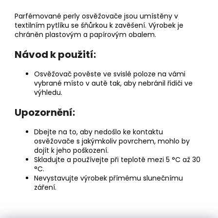
Parfémované perly osvěžovače jsou umístěny v
textilním pytlíku se šňůrkou k zavěšení. Výrobek je
chráněn plastovým a papírovým obalem.
Návod k použití:
Osvěžovač pověste ve svislé poloze na vámi
vybrané místo v autě tak, aby nebránil řidiči ve
výhledu.
Upozornění:
Dbejte na to, aby nedošlo ke kontaktu
osvěžovače s jakýmkoliv povrchem, mohlo by
dojít k jeho poškození.
Skladujte a používejte při teplotě mezi 5 °C až 30
°C.
Nevystavujte výrobek přímému slunečnímu
záření.