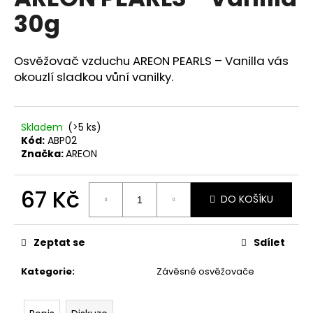
je
a
30g
0,0
z
j
5
í
hvězdiček.
Osvěžovač vzduchu AREON PEARLS – Vanilla vás
t
okouzlí sladkou vůní vanilky.
?
Skladem
(>5 ks)
Kód:
ABP02
Značka:
AREON
HLEDAT
67 Kč
DO KOŠÍKU
Měrná
D
cena:
o
Zeptat se
Sdílet
p
o
Kategorie
:
Závěsné osvěžovače
r
u