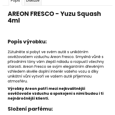
č
Popis
Diskuze
u
j
AREON FRESCO - Yuzu Squash
e
4ml
m
e
Popis výrobku:
PÁNEVNÍ
PROLOŽKY
Zútulněte si pobyt ve svém autě s unikátním
SADA
3
osvěžovačem vzduchu Areon Fresco. Smyslná vůně s
KUSY
přírodními tóny vám zlepší náladu a rozpustí všechny
starosti. Areon Fresco se svým elegantním dřevěným
67
vzhledem skvěle doplní interiér vašeho vozu a díky
Kč
unikátní vůni vytvoří ve vašem autě příjemnou
atmosféru.
Výrobky Areon patří mezi nejkvalitnější
osvěžovače vzduchu a spokojeni s nimi budou i ti
nejnáročnější klienti.
Složení parfému: