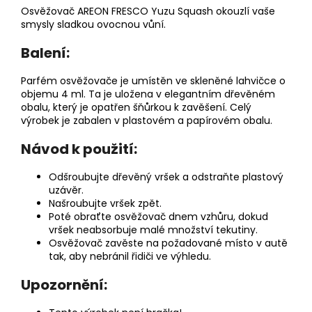
Osvěžovač AREON FRESCO Yuzu Squash okouzlí vaše
smysly sladkou ovocnou vůní.
Balení:
Parfém osvěžovače je umístěn ve skleněné lahvičce o
objemu 4 ml. Ta je uložena v elegantním dřevěném
obalu, který je opatřen šňůrkou k zavěšení. Celý
výrobek je zabalen v plastovém a papírovém obalu.
Návod k použití:
Odšroubujte dřevěný vršek a odstraňte plastový
uzávěr.
Našroubujte vršek zpět.
Poté obraťte osvěžovač dnem vzhůru, dokud
vršek neabsorbuje malé množství tekutiny.
Osvěžovač zavěste na požadované místo v autě
tak, aby nebránil řidiči ve výhledu.
Upozornění: