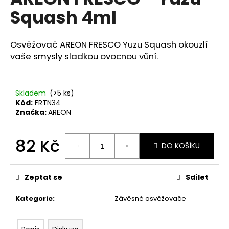
je
a
Squash 4ml
0,0
z
j
5
í
hvězdiček.
Osvěžovač AREON FRESCO Yuzu Squash okouzlí
t
vaše smysly sladkou ovocnou vůní.
?
Skladem
(>5 ks)
Kód:
FRTN34
Značka:
AREON
HLEDAT
82 Kč
DO KOŠÍKU
Měrná
D
cena:
o
Zeptat se
Sdílet
p
o
Kategorie
:
Závěsné osvěžovače
r
u