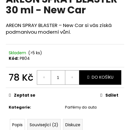
je
a
30 ml - New Car
0,0
z
j
5
í
hvězdiček.
AREON SPRAY BLASTER – New Car si vás získá
t
podmanivou moderní vůní.
?
Skladem
(>5 ks)
Kód:
PB04
HLEDAT
78 Kč
DO KOŠÍKU
Měrná
cena:
D
Zeptat se
Sdílet
o
p
Kategorie
:
Parfémy do auta
o
r
u
Popis
Související (2)
Diskuze