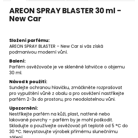
č
u
AREON SPRAY BLASTER 30 ml -
j
New Car
e
m
e
Složení parfému:
AREON SPRAY BLASTER – New Car si vás získá
podmanivou moderní vůní.
PÁNEVNÍ
PROLOŽKY
Balení:
SADA
Parfém osvěžovače je ve skleněné lahvičce o objemu
3
30 ml.
KUSY
67
Návod k použití:
Kč
Sundejte ochranou hlavičku, zmáčkněte rozprašovat
pro vypuštění vůně z obalu a pro osvěžení nastříkejte
parfém 2-3x do prostoru, pro neodolatelnou vůni.
Upozornění:
Nestříkejte parfém na kůži, plast, natřené nebo
lakované povrchy – parfém by je mohl poškodit.
Skladujte a používejte osvěžovač při teplotě od 5 °C do
30 °C. Nevystavujte výrobek přímému slunečnímu
záření.