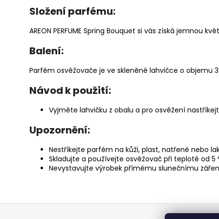
Složení parfému:
AREON PERFUME Spring Bouquet si vás získá jemnou květ
Balení:
Parfém osvěžovače je ve skleněné lahvičce o objemu 3
Návod k použití:
Vyjměte lahvičku z obalu a pro osvěžení nastříke
Upozornění:
Nestříkejte parfém na kůži, plast, natřené nebo 
Skladujte a používejte osvěžovač při teplotě od 5 
Nevystavujte výrobek přímému slunečnímu zářen
Z