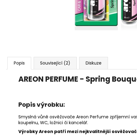
91 Kč
Popis
Související (2)
Diskuze
AREON PERFUME - Spring Bouqu
Popis výrobku:
Smyslná vůně osvěžovače Areon Perfume zpříjemní vaše
koupelnu, WC, ložnici či kancelář.
Výrobky Areon patří mezi nejkvalitnější osvěžovače 