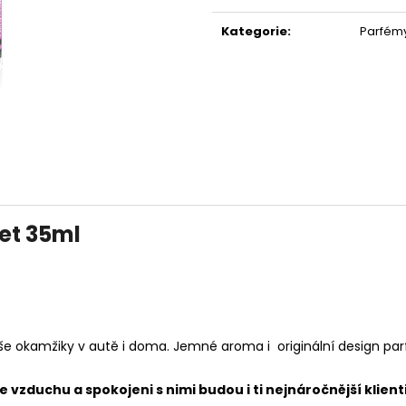
Měrná
119 Kč
67 Kč
cena:
Kategorie
:
Parfémy
et 35ml
 okamžiky v autě i doma. Jemné aroma i originální design parf
vzduchu a spokojeni s nimi budou i ti nejnáročnější klienti