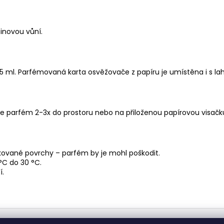
inovou vůní.
5 ml. Parfémovaná karta osvěžovače z papíru je umístěna i s la
jte parfém 2-3x do prostoru nebo na přiloženou papírovou visačk
lakované povrchy – parfém by je mohl poškodit.
°C do 30 °C.
í.