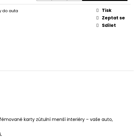
Tisk
 do auta
Zeptat se
Sdílet
émované karty zútulní menší interiéry – vaše auto,
.