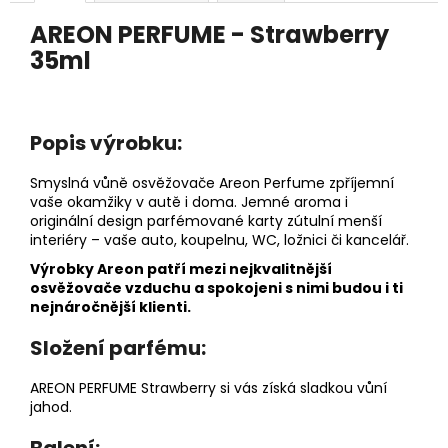
č
u
AREON PERFUME - Strawberry
j
35ml
e
m
e
Popis výrobku:
DĚTSKÁ
Smyslná vůně osvěžovače Areon Perfume zpříjemní
LÁHEV
vaše okamžiky v autě i doma. Jemné aroma i
NA
PITÍ
originální design parfémované karty zútulní menší
KIDS
interiéry – vaše auto, koupelnu, WC, ložnici či kancelář.
FUN
Výrobky Areon patří mezi nejkvalitnější
119
osvěžovače vzduchu a spokojeni s nimi budou i ti
Kč
nejnáročnější klienti.
Složení parfému:
AREON PERFUME Strawberry si vás získá sladkou vůní
jahod.