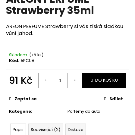
je
a
Strawberry 35ml
0,0
z
j
5
í
hvězdiček.
AREON PERFUME Strawberry si vás získá sladkou
t
vůní jahod.
?
Skladem
(>5 ks)
Kód:
APC08
HLEDAT
91 Kč
DO KOŠÍKU
Měrná
cena:
D
Zeptat se
Sdílet
o
p
Kategorie
:
Parfémy do auta
o
r
u
Popis
Související (2)
Diskuze