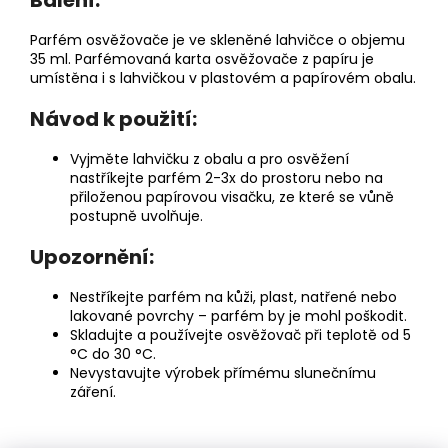
Balení:
Parfém osvěžovače je ve skleněné lahvičce o objemu
35 ml. Parfémovaná karta osvěžovače z papíru je
umístěna i s lahvičkou v plastovém a papírovém obalu.
Návod k použití:
Vyjměte lahvičku z obalu a pro osvěžení
nastříkejte parfém 2-3x do prostoru nebo na
přiloženou papírovou visačku, ze které se vůně
postupně uvolňuje.
Upozornění:
Nestříkejte parfém na kůži, plast, natřené nebo
lakované povrchy – parfém by je mohl poškodit.
Skladujte a používejte osvěžovač při teplotě od 5
°C do 30 °C.
Nevystavujte výrobek přímému slunečnímu
záření.