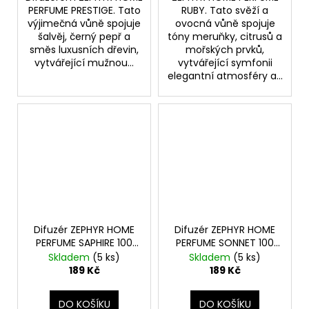
PERFUME PRESTIGE. Tato
RUBY. Tato svěží a
výjimečná vůně spojuje
ovocná vůně spojuje
šalvěj, černý pepř a
tóny meruňky, citrusů a
směs luxusních dřevin,
mořských prvků,
vytvářející mužnou...
vytvářející symfonii
elegantní atmosféry a...
Difuzér ZEPHYR HOME
Difuzér ZEPHYR HOME
PERFUME SAPHIRE 100
PERFUME SONNET 100
ml
ml
Skladem
(5 ks)
Skladem
(5 ks)
189 Kč
189 Kč
DO KOŠÍKU
DO KOŠÍKU