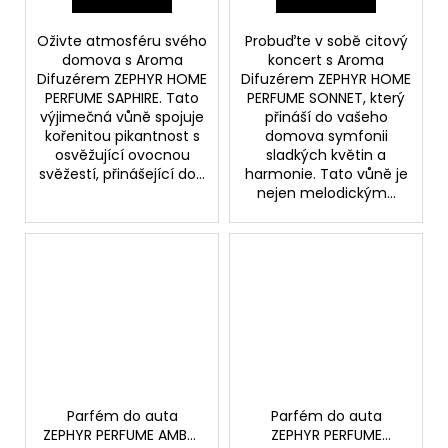
Oživte atmosféru svého
Probuďte v sobě citový
domova s Aroma
koncert s Aroma
Difuzérem ZEPHYR HOME
Difuzérem ZEPHYR HOME
PERFUME SAPHIRE. Tato
PERFUME SONNET, který
výjimečná vůně spojuje
přináší do vašeho
kořenitou pikantnost s
domova symfonii
osvěžující ovocnou
sladkých květin a
svěžestí, přinášející do...
harmonie. Tato vůně je
nejen melodickým...
Parfém do auta
Parfém do auta
ZEPHYR PERFUME AMBER
ZEPHYR PERFUME