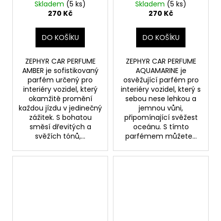
50 ml
AQUAMARINE 50 ml
Skladem
(5 ks)
Skladem
(5 ks)
270 Kč
270 Kč
DO KOŠÍKU
DO KOŠÍKU
ZEPHYR CAR PERFUME
ZEPHYR CAR PERFUME
AMBER je sofistikovaný
AQUAMARINE je
parfém určený pro
osvěžující parfém pro
interiéry vozidel, který
interiéry vozidel, který s
okamžitě promění
sebou nese lehkou a
každou jízdu v jedinečný
jemnou vůni,
zážitek. S bohatou
připomínající svěžest
směsí dřevitých a
oceánu. S tímto
svěžích tónů,...
parfémem můžete...