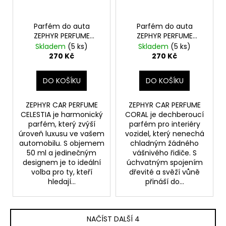
Parfém do auta
Parfém do auta
ZEPHYR PERFUME
ZEPHYR PERFUME
CELESTIA 50 ml
CORAL 50 ml
Skladem
(5 ks)
Skladem
(5 ks)
270 Kč
270 Kč
DO KOŠÍKU
DO KOŠÍKU
ZEPHYR CAR PERFUME
ZEPHYR CAR PERFUME
CELESTIA je harmonický
CORAL je dechberoucí
parfém, který zvýší
parfém pro interiéry
úroveň luxusu ve vašem
vozidel, který nenechá
automobilu. S objemem
chladným žádného
50 ml a jedinečným
vášnivého řidiče. S
designem je to ideální
úchvatným spojením
volba pro ty, kteří
dřevité a svěží vůně
hledají...
přináší do...
NAČÍST DALŠÍ 4