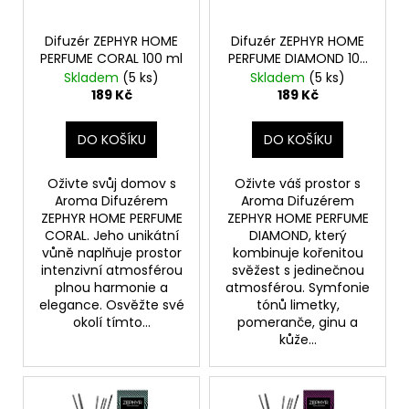
d
r
a
u
o
j
Difuzér ZEPHYR HOME
Difuzér ZEPHYR HOME
k
PERFUME CORAL 100 ml
PERFUME DIAMOND 100
d
í
ml
Skladem
(5 ks)
Skladem
(5 ks)
t
u
t
189 Kč
189 Kč
ů
k
?
t
DO KOŠÍKU
DO KOŠÍKU
ů
Oživte svůj domov s
Oživte váš prostor s
Aroma Difuzérem
Aroma Difuzérem
HLEDAT
ZEPHYR HOME PERFUME
ZEPHYR HOME PERFUME
CORAL. Jeho unikátní
DIAMOND, který
vůně naplňuje prostor
kombinuje kořenitou
intenzivní atmosférou
svěžest s jedinečnou
plnou harmonie a
atmosférou. Symfonie
D
elegance. Osvěžte své
tónů limetky,
o
okolí tímto...
pomeranče, ginu a
p
kůže...
o
r
u