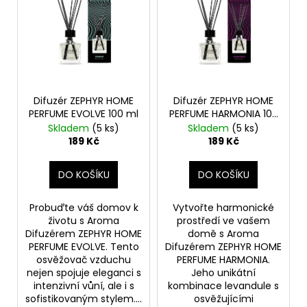
č
u
j
e
m
e
Difuzér ZEPHYR HOME
Difuzér ZEPHYR HOME
PERFUME EVOLVE 100 ml
PERFUME HARMONIA 100
DĚTSKÁ
ml
LÁHEV
Skladem
(5 ks)
Skladem
(5 ks)
NA
189 Kč
189 Kč
PITÍ
KIDS
FUN
DO KOŠÍKU
DO KOŠÍKU
119
Kč
Probuďte váš domov k
Vytvořte harmonické
životu s Aroma
prostředí ve vašem
Difuzérem ZEPHYR HOME
domě s Aroma
PERFUME EVOLVE. Tento
Difuzérem ZEPHYR HOME
osvěžovač vzduchu
PERFUME HARMONIA.
nejen spojuje eleganci s
Jeho unikátní
intenzivní vůní, ale i s
kombinace levandule s
sofistikovaným stylem....
osvěžujícími