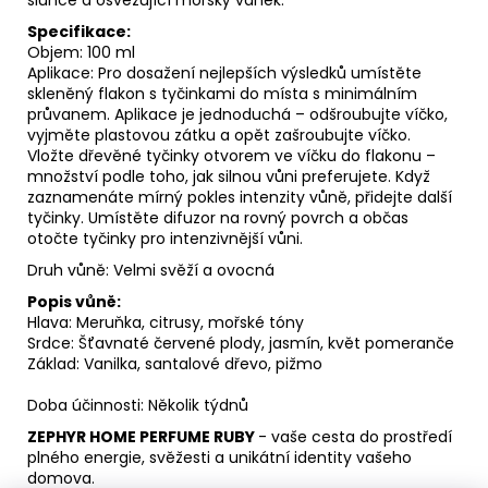
Specifikace:
Objem: 100 ml
Aplikace: Pro dosažení nejlepších výsledků umístěte
skleněný flakon s tyčinkami do místa s minimálním
průvanem. Aplikace je jednoduchá – odšroubujte víčko,
vyjměte plastovou zátku a opět zašroubujte víčko.
Vložte dřevěné tyčinky otvorem ve víčku do flakonu –
množství podle toho, jak silnou vůni preferujete. Když
zaznamenáte mírný pokles intenzity vůně, přidejte další
tyčinky. Umístěte difuzor na rovný povrch a občas
otočte tyčinky pro intenzivnější vůni.
Druh vůně: Velmi svěží a ovocná
Popis vůně:
Hlava: Meruňka, citrusy, mořské tóny
Srdce: Šťavnaté červené plody, jasmín, květ pomeranče
Základ: Vanilka, santalové dřevo, pižmo
Doba účinnosti: Několik týdnů
ZEPHYR HOME PERFUME RUBY
- vaše cesta do prostředí
plného energie, svěžesti a unikátní identity vašeho
domova.