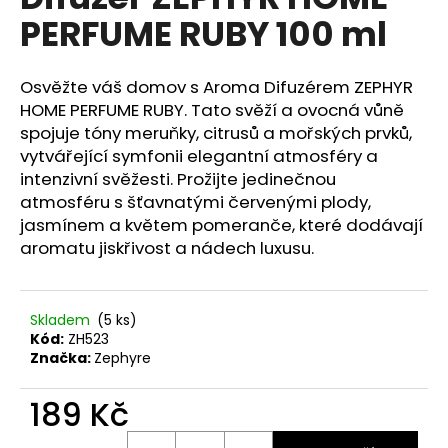
je
a
PERFUME RUBY 100 ml
0,0
z
j
5
í
hvězdiček.
Osvěžte váš domov s Aroma Difuzérem ZEPHYR
t
HOME PERFUME RUBY. Tato svěží a ovocná vůně
?
spojuje tóny meruňky, citrusů a mořských prvků,
vytvářející symfonii elegantní atmosféry a
intenzivní svěžesti. Prožijte jedinečnou
atmosféru s šťavnatými červenými plody,
jasmínem a květem pomeranče, které dodávají
HLEDAT
aromatu jiskřivost a nádech luxusu.
D
Skladem
(5 ks)
o
Kód:
ZH523
Značka:
Zephyre
p
o
189 Kč
r
u
Měrná