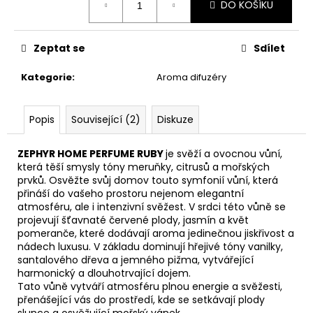
č
DO KOŠÍKU
cena:
u
j
e
Zeptat se
Sdílet
m
e
Kategorie
:
Aroma difuzéry
PÁNEVNÍ
Popis
Související (2)
Diskuze
PROLOŽKY
SADA
ZEPHYR HOME PERFUME RUBY
je svěží a ovocnou vůní,
3
KUSY
která těší smysly tóny meruňky, citrusů a mořských
prvků. Osvěžte svůj domov touto symfonií vůní, která
67
přináší do vašeho prostoru nejenom elegantní
Kč
atmosféru, ale i intenzivní svěžest. V srdci této vůně se
projevují šťavnaté červené plody, jasmín a květ
pomeranče, které dodávají aroma jedinečnou jiskřivost a
nádech luxusu. V základu dominují hřejivé tóny vanilky,
santalového dřeva a jemného pižma, vytvářející
harmonický a dlouhotrvající dojem.
Tato vůně vytváří atmosféru plnou energie a svěžesti,
přenášející vás do prostředí, kde se setkávají plody
slunce a osvěžující mořský vánek.