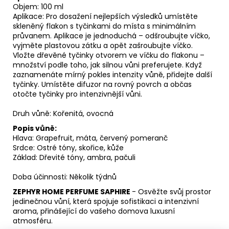
Objem: 100 ml
Aplikace: Pro dosažení nejlepších výsledků umístěte
skleněný flakon s tyčinkami do místa s minimálním
průvanem. Aplikace je jednoduchá – odšroubujte víčko,
vyjměte plastovou zátku a opět zašroubujte víčko.
Vložte dřevěné tyčinky otvorem ve víčku do flakonu –
množství podle toho, jak silnou vůni preferujete. Když
zaznamenáte mírný pokles intenzity vůně, přidejte další
tyčinky. Umístěte difuzor na rovný povrch a občas
otočte tyčinky pro intenzivnější vůni.
Druh vůně: Kořenitá, ovocná
Popis vůně:
Hlava: Grapefruit, máta, červený pomeranč
Srdce: Ostré tóny, skořice, kůže
Základ: Dřevité tóny, ambra, pačuli
Doba účinnosti: Několik týdnů
ZEPHYR HOME PERFUME SAPHIRE
- Osvěžte svůj prostor
jedinečnou vůní, která spojuje sofistikaci a intenzivní
aroma, přinášející do vašeho domova luxusní
atmosféru.