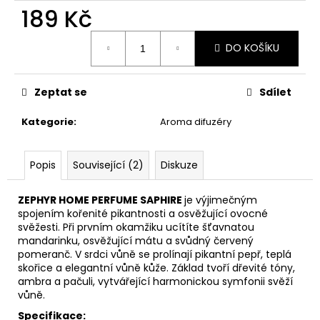
č
189 Kč
u
j
Měrná
e
DO KOŠÍKU
cena:
m
e
Zeptat se
Sdílet
LÁHEV
Kategorie
:
Aroma difuzéry
NA
PITÍ
SKLENĚNÁ
Popis
Související (2)
Diskuze
V
OCHRANNÉM
POUZDRU
ZEPHYR HOME PERFUME SAPHIRE
je výjimečným
1000ML
spojením kořenité pikantnosti a osvěžující ovocné
219
svěžesti. Při prvním okamžiku ucítíte šťavnatou
Kč
mandarinku, osvěžující mátu a svůdný červený
pomeranč. V srdci vůně se prolínají pikantní pepř, teplá
skořice a elegantní vůně kůže. Základ tvoří dřevité tóny,
ambra a pačuli, vytvářející harmonickou symfonii svěží
vůně.
Specifikace: