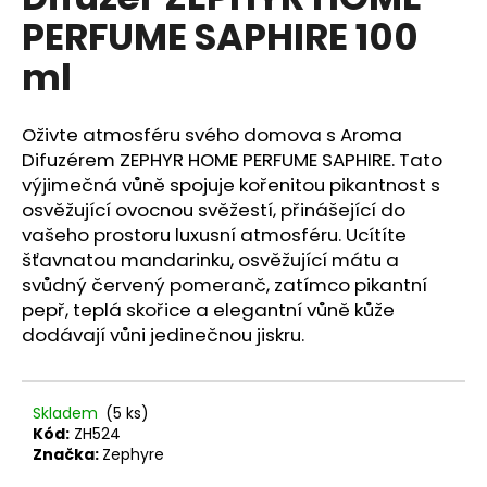
je
a
PERFUME SAPHIRE 100
0,0
z
j
ml
5
í
hvězdiček.
t
Oživte atmosféru svého domova s Aroma
?
Difuzérem ZEPHYR HOME PERFUME SAPHIRE. Tato
výjimečná vůně spojuje kořenitou pikantnost s
osvěžující ovocnou svěžestí, přinášející do
vašeho prostoru luxusní atmosféru. Ucítíte
HLEDAT
šťavnatou mandarinku, osvěžující mátu a
svůdný červený pomeranč, zatímco pikantní
pepř, teplá skořice a elegantní vůně kůže
dodávají vůni jedinečnou jiskru.
D
o
p
Skladem
(5 ks)
o
Kód:
ZH524
r
Značka:
Zephyre
u