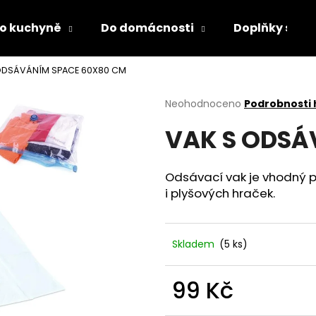
o kuchyně
Do domácnosti
Doplňky s LED
ODSÁVÁNÍM SPACE 60X80 CM
Co potřebujete najít?
Průměrné
Neohodnoceno
Podrobnosti
hodnocení
VAK S ODSÁ
produktu
HLEDAT
je
0,0
z
Odsávací vak je vhodný pr
5
Doporučujeme
i plyšových hraček.
hvězdiček.
Skladem
(5 ks)
99 Kč
PÁNEVNÍ PROLOŽKY SADA 3 KUSY
LÁHEV NA PITÍ 
Měrná