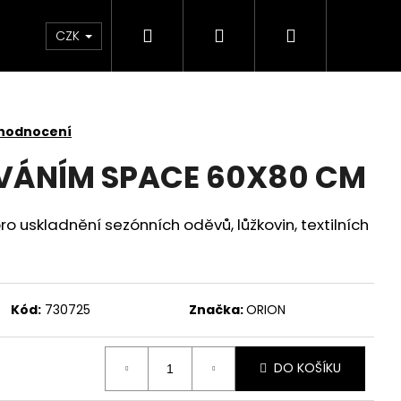
Hledat
Přihlášení
Nákupní
 světlem
Zdraví
Výprodej skladových zás
CZK
košík
 hodnocení
VÁNÍM SPACE 60X80 CM
o uskladnění sezónních oděvů, lůžkovin, textilních
Kód:
730725
Značka:
ORION
DO KOŠÍKU
SKLENĚNÁ V OCHRANNÉM