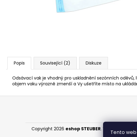
119 Kč
Popis
Související (2)
Diskuze
Odsávací vak je vhodný pro uskladnění sezónních oděvů, l
objem vaku výrazně zmenší a Vy ušetříte místo na ukládán
Z
á
p
a
Copyright 2026
eshop STEUBER
. Všechna práva 
t
Tento web 