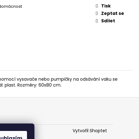
L
Tisk
 domácnost
Zeptat se
Sdílet
aku pomocí vysavače nebo pumpičky na odsávání vaku se
l: plast. Rozměry: 60x80 cm.
Vytvořil Shoptet
ouhlasím