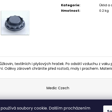
POUZDRU 1000M
cena:
67 Kč
Kategorie
:
Úklid a
219 Kč
Hmotnost
:
0.2 kg
ůžkovin, textilních i plyšových hraček. Po odsátí vzduchu z v
í. Oděvy zároveň chráníte před roztoči, moly i prachem. Materiá
Medic Czech
vyhrazena.
používá soubory cookie. Dalším procházením
S