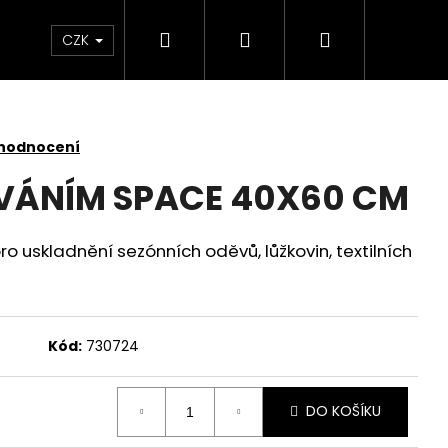
Hledat
Přihlášení
Nákupní
 světlem
Zdraví
Výprodej skladových zás
CZK
košík
 hodnocení
VÁNÍM SPACE 40X60 CM
o uskladnění sezónních oděvů, lůžkovin, textilních
Kód:
730724
DO KOŠÍKU
KY SADA 3 KUSY