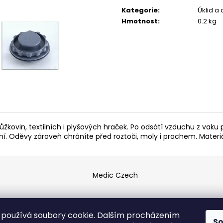
cena:
119 Kč
67 Kč
Kategorie
:
Úklid a
Hmotnost
:
0.2 kg
ůžkovin, textilních i plyšových hraček. Po odsátí vzduchu z v
í. Oděvy zároveň chráníte před roztoči, moly i prachem. Materiá
Medic Czech
vyhrazena.
používá soubory cookie. Dalším procházením
S