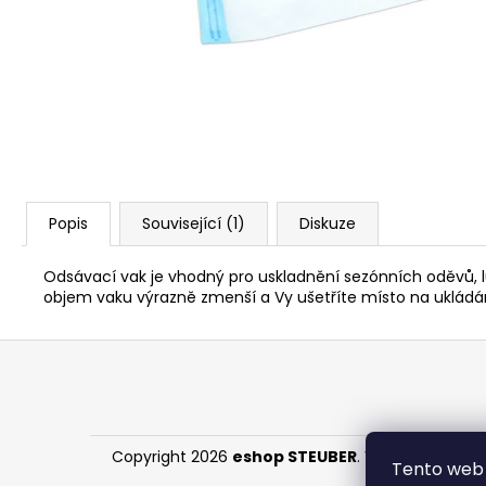
91 Kč
Popis
Související (1)
Diskuze
Odsávací vak je vhodný pro uskladnění sezónních oděvů, l
objem vaku výrazně zmenší a Vy ušetříte místo na ukládán
Z
á
p
a
Copyright 2026
eshop STEUBER
. Všechna práva 
t
Tento web 