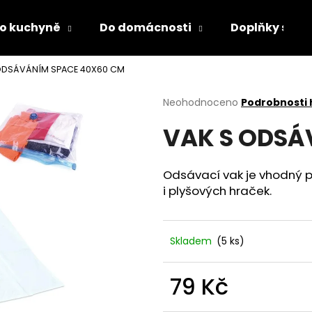
o kuchyně
Do domácnosti
Doplňky s LED
ODSÁVÁNÍM SPACE 40X60 CM
Co potřebujete najít?
Průměrné
Neohodnoceno
Podrobnosti
hodnocení
VAK S ODSÁ
produktu
HLEDAT
je
0,0
z
Odsávací vak je vhodný pr
5
Doporučujeme
i plyšových hraček.
hvězdiček.
Skladem
(5 ks)
79 Kč
DĚTSKÁ LÁHEV NA PITÍ KIDS FUN
PÁNEVNÍ PROLOŽ
Měrná