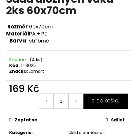
je
a
2ks 60x70cm
0,0
z
j
5
í
hvězdiček.
Rozměr
60x70cm
t
Materiál
PA + PE
?
Barva
stříbrná
Skladem
(4 ks)
Kód:
LT8025
HLEDAT
Značka:
Lamart
169 Kč
Měrná
D
DO KOŠÍKU
cena:
o
p
o
Zeptat se
Sdílet
r
u
Kategorie
:
Úklid a domácnost