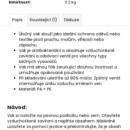
č
Hmotnost
:
0.2 kg
u
j
e
Popis
Související (1)
Diskuze
m
e
Úložný vak slouží jako ideální ochrana oděvů nebo
textílie proti prachu, molům, vlhkosti nebo
zápachu.
PÁNEVNÍ
Vak je antibakteriální a obsahuje vzduchotěsné
PROLOŽKY
zavírání a odsávací ventil pro všechny typy
SADA
běžných vysavačů.
3
Vak má silnou fólii zaručující dlouhou životnost a
KUSY
umožňuje opakované používání.
67
Při skladování ušetříte až 80% místa. Zpětný ventil
Kč
znemožňuje úniku vzduchu směrem ven.
Materiál: PA + PE.
Návod:
Vak si rozložte na pevnou podložku nebo zem. Otevřete
vzduchotěsné zavíraní a naplňte obsahem. Následně
uzavřete za pomocí jezdce a překontrolujte, že je obsah