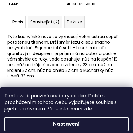
č
EAN
:
4016002053513
u
j
e
Popis
Související (2)
Diskuze
m
e
Tyto kuchyňské nože se vyznačují velmi ostrou čepelí
potaženou titanem. Drží směr řezu a jsou snadno
omyvatelné. Ergonomická soft - touch rukojeť s
AREON
granitovým designem je příjemná na dotek a padne
PERFUME
vám skvěle do ruky. Sada obsahuje: nůž na loupání 19
-
cm, nůž na krájení ovoce a zeleniny 23 cm, nůž na
BLACK
krájení 32 cm, nůž na chléb 32 cm a kuchařský nůž
CRYSTAL
35ML
Cheff 33 cm.
91
Kč
Z
Tento web používá soubory cookie. Dalším
á
Medic Czech
procházením tohoto webu vyjadřujete souhlas s
p
jejich používáním.. Více informací
zde
.
a
Vytvořil Shoptet
t
Nastavení
í
Copyright 2026
eshop STEUBER
. Všechna práva