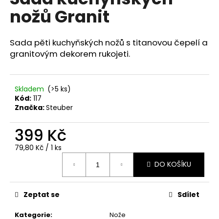
je
a
nožů Granit
0,0
z
j
5
í
hvězdiček.
Sada pěti kuchyňských nožů s titanovou čepelí a
t
granitovým dekorem rukojeti.
?
Skladem
(>5 ks)
Kód:
117
Značka:
Steuber
HLEDAT
399 Kč
Měrná
79,80 Kč / 1 ks
D
cena:
DO KOŠÍKU
o
p
o
Zeptat se
Sdílet
r
u
Kategorie
:
Nože