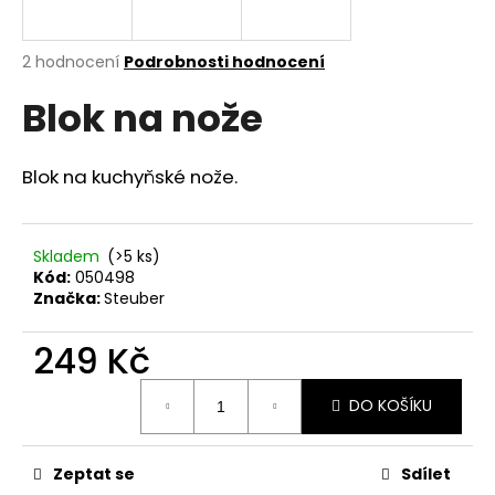
a
j
Průměrné
2 hodnocení
Podrobnosti hodnocení
í
hodnocení
Blok na nože
produktu
t
je
?
2,5
z
Blok na kuchyňské nože.
5
hvězdiček.
Skladem
(>5 ks)
HLEDAT
Kód:
050498
Značka:
Steuber
249 Kč
D
o
Měrná
p
DO KOŠÍKU
cena:
o
r
u
Zeptat se
Sdílet