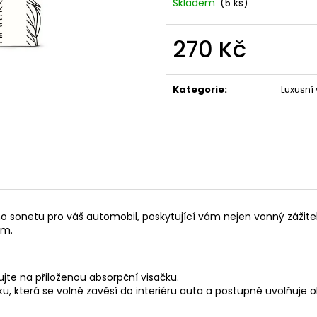
Skladem
(5 ks)
119 Kč
67 Kč
270 Kč
Měrná
cena:
Kategorie
:
Luxusní
o sonetu pro váš automobil, poskytující vám nejen vonný zážite
em.
kujte na přiloženou absorpční visačku.
u, která se volně zavěsí do interiéru auta a postupně uvolňuje ok