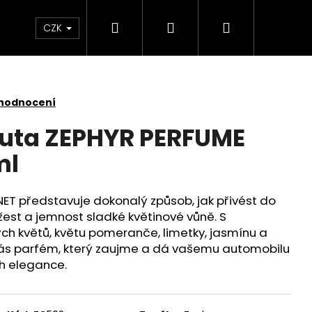
Hledat
Přihlášení
Nákupní
 světlem
Zdraví
Výprodej skladových zás
CZK
košík
 hodnocení
auta ZEPHYR PERFUME
ml
T představuje dokonalý způsob, jak přivést do
žest a jemnost sladké květinové vůně. S
ch květů, květu pomeranče, limetky, jasmínu a
vás parfém, který zaujme a dá vašemu automobilu
 elegance.
KY SADA 3 KUSY