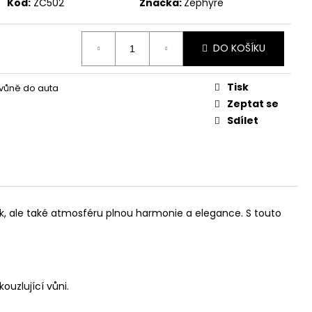
Kód:
ZC502
Značka:
Zephyre
DO KOŠÍKU
Tisk
 vůně do auta
Zeptat se
Sdílet
k, ale také atmosféru plnou harmonie a elegance. S touto
ouzlující vůni.