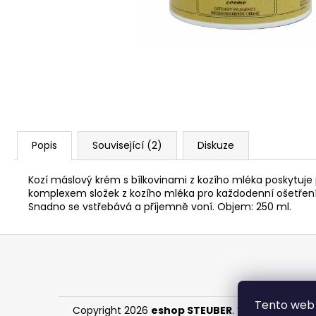
91 Kč
Popis
Související (2)
Diskuze
Kozí máslový krém s bílkovinami z kozího mléka poskytuje 
komplexem složek z kozího mléka pro každodenní ošetření p
Snadno se vstřebává a příjemně voní. Objem: 250 ml.
Z
á
p
a
Tento web 
Copyright 2026
eshop STEUBER
. Všechna práva 