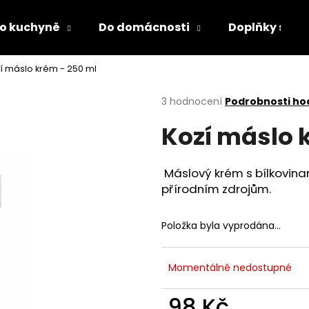
o kuchyně
Do domácnosti
Doplňky s LED
í máslo krém - 250 ml
Co potřebujete najít?
Průměrné
3 hodnocení
Podrobnosti ho
hodnocení
Kozí máslo 
produktu
HLEDAT
je
3,7
z
Máslový krém s bílkovina
5
Doporučujeme
přírodním
zdrojům.
hvězdiček.
Položka byla vyprodána…
Momentálně nedostupné
DĚTSKÁ LÁHEV NA PITÍ KIDS FUN
PÁNEVNÍ PROLOŽ
98 Kč