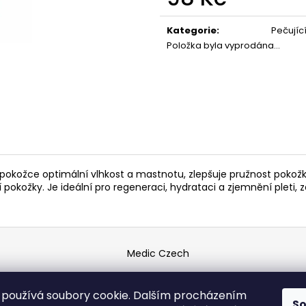
119 Kč
67 Kč
Měrná
cena:
Kategorie
:
Pečujíc
Položka byla vyprodána…
pokožce optimální vlhkost a mastnotu, zlepšuje pružnost pokožky
okožky. Je ideální pro regeneraci, hydrataci a zjemnění pleti, z
Medic Czech
používá soubory cookie. Dalším procházením
vyhrazena.
S