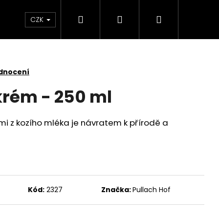
Hledat
Přihlášení
Nákupní
 světlem
Zdraví
Výprodej skladových zás
CZK
košík
dnocení
krém - 250 ml
mi z kozího mléka je návratem k přírodě a
Kód:
2327
Značka:
Pullach Hof
KY SADA 3 KUSY