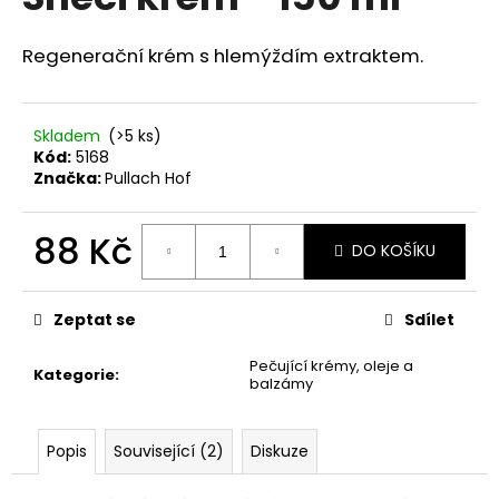
je
a
0,0
z
j
Regenerační krém s hlemýždím extraktem.
5
í
hvězdiček.
t
Skladem
(>5 ks)
?
Kód:
5168
Značka:
Pullach Hof
88 Kč
DO KOŠÍKU
HLEDAT
Měrná
cena:
Zeptat se
Sdílet
D
Pečující krémy, oleje a
Kategorie
:
o
balzámy
p
o
r
Popis
Související (2)
Diskuze
u