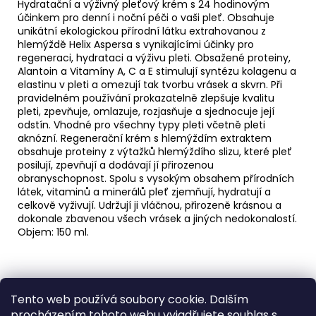
č
Hydratační a výživný pleťový krém s 24 hodinovým
u
účinkem pro denní i noční péči o vaši pleť. Obsahuje
j
unikátní ekologickou přírodní látku extrahovanou z
hlemýždě Helix Aspersa s vynikajícími účinky pro
e
regeneraci, hydrataci a výživu pleti.
Obsažené proteiny,
m
Alantoin a Vitamíny A, C a E stimulují syntézu kolagenu a
e
elastinu v pleti a omezují tak tvorbu vrásek a skvrn. Při
pravidelném používání prokazatelně zlepšuje kvalitu
pleti, zpevňuje, omlazuje, rozjasňuje a sjednocuje její
PÁNEVNÍ
odstín. Vhodné pro všechny typy pleti včetně pleti
PROLOŽKY
aknózní.
Regenerační krém s hlemýždím extraktem
SADA
obsahuje proteiny z výtažků hlemýždího slizu, které pleť
3
posilují, zpevňují a dodávají jí přirozenou
KUSY
obranyschopnost. Spolu s vysokým obsahem přírodních
67
látek, vitaminů a minerálů pleť zjemňují, hydratují a
Kč
celkově vyživují. Udržují ji vláčnou, přirozeně krásnou a
dokonale zbavenou všech vrásek a jiných nedokonalostí.
Objem: 150 ml.
Z
Tento web používá soubory cookie. Dalším
á
Medic Czech
procházením tohoto webu vyjadřujete souhlas s