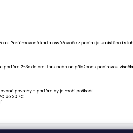
5 ml. Parfémovaná karta osvěžovače z papíru je umístěna i s la
jte parfém 2-3x do prostoru nebo na přiloženou papírovou visačk
lakované povrchy – parfém by je mohl poškodit.
°C do 30 °C.
í.