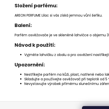
Složení parfému:
AREON PERFUME Lilac si vás získá jemnou vůní šeříku.
Balení:
Parfém osvěžovače je ve skleněné lahvičce o objemu 3
Návod k použití:
Vyjměte lahvičku z obalu a pro osvěžení nastříke
Upozornění:
Nestříkejte parfém na kůži, plast, natřené nebo 
Skladujte a používejte osvěžovač při teplotě od 5 
Nevystavujte výrobek přímému slunečnímu zářen
Z