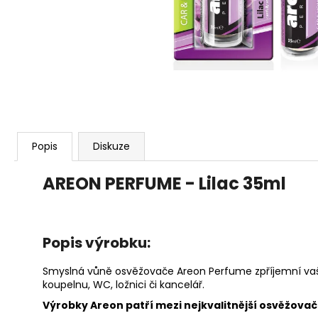
80G
120 Kč
Popis
Diskuze
AREON PERFUME - Lilac 35ml
Popis výrobku:
Smyslná vůně osvěžovače Areon Perfume zpříjemní vaše
koupelnu, WC, ložnici či kancelář.
Výrobky Areon patří mezi nejkvalitnější osvěžovače 