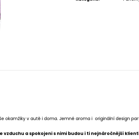
119 Kč
67 Kč
 okamžiky v autě i doma. Jemné aroma i originální design parf
vzduchu a spokojeni s nimi budou i ti nejnáročnější klienti