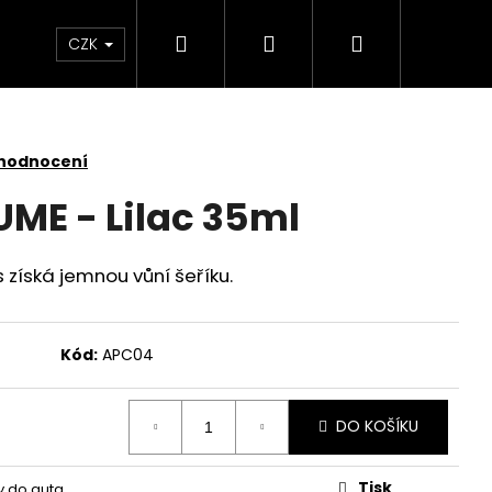
Hledat
Přihlášení
Nákupní
 světlem
Zdraví
Výprodej skladových zás
CZK
košík
 hodnocení
ME - Lilac 35ml
 získá jemnou vůní šeříku.
Kód:
APC04
DO KOŠÍKU
KY SADA 3 KUSY
Tisk
 do auta