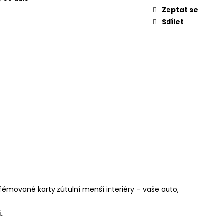
Zeptat se
Sdílet
émované karty zútulní menší interiéry – vaše auto,
.