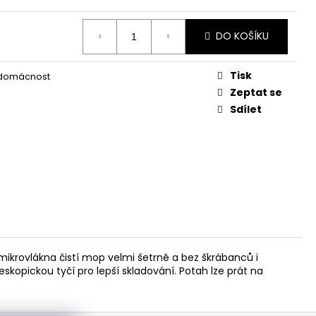
DO KOŠÍKU
Tisk
 domácnost
Zeptat se
Sdílet
mikrovlákna čistí mop velmi šetrně a bez škrábanců i
skopickou tyčí pro lepší skladování. Potah lze prát na