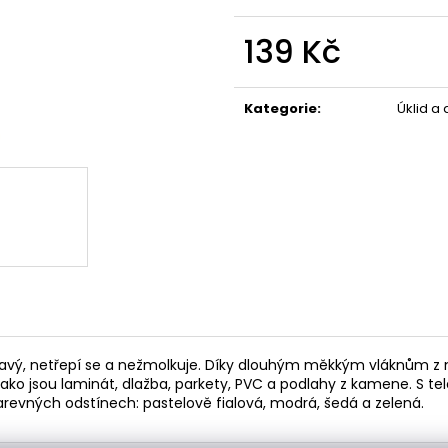
119 Kč
67 Kč
139 Kč
Měrná
cena:
Kategorie
:
Úklid a
mi savý, netřepí se a nežmolkuje. Díky dlouhým měkkým vláknům z 
ako jsou laminát, dlažba, parkety, PVC a podlahy z kamene. S tele
arevných odstínech: pastelově fialová, modrá, šedá a zelená.