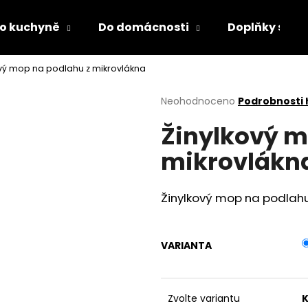
o kuchyně
Do domácnosti
Doplňky s LED
ový mop na podlahu z mikrovlákna
Co potřebujete najít?
Průměrné
Neohodnoceno
Podrobnosti
hodnocení
Žinylkový m
produktu
HLEDAT
je
mikrovlákn
0,0
z
5
Doporučujeme
hvězdiček.
Žinylkový mop na podlahu 
VARIANTA
DĚTSKÁ LÁHEV NA PITÍ KIDS FUN
PÁNEVNÍ PROLOŽ
Zvolte variantu
K