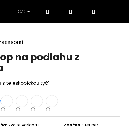
Hledat
Přihlášení
Nákupní
 světlem
Zdraví
Výprodej skladových zás
CZK
košík
 hodnocení
op na podlahu z
a
s teleskopickou tyčí.
KY SADA 3 KUSY
ód:
Zvolte variantu
Značka:
Steuber