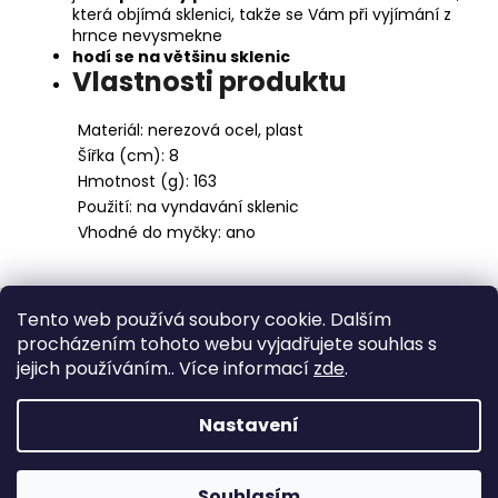
která objímá sklenici, takže se Vám při vyjímání z
hrnce nevysmekne
hodí se na většinu sklenic
Vlastnosti produktu
Materiál:
nerezová ocel, plast
Šířka (cm):
8
Hmotnost (g):
163
Použití:
na vyndavání sklenic
Vhodné do myčky:
ano
Z
Tento web používá soubory cookie. Dalším
á
Medic Czech
procházením tohoto webu vyjadřujete souhlas s
p
jejich používáním.. Více informací
zde
.
a
Vytvořil Shoptet
t
Nastavení
í
Copyright 2026
eshop STEUBER
. Všechna práva
vyhrazena.
Souhlasím