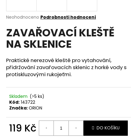
a
j
Průměrné
Neohodnoceno
Podrobnosti hodnocení
í
hodnocení
ZAVAŘOVACÍ KLEŠTĚ
produktu
t
je
?
NA SKLENICE
0,0
z
5
hvězdiček.
Praktické nerezové kleště pro vytahování,
přidržování zavařovacích sklenic z horké vody s
HLEDAT
protiskluzovými rukojeťmi.
Skladem
(>5 ks)
D
Kód:
143722
o
Značka:
ORION
p
o
r
119 Kč
DO KOŠÍKU
u
Měrná