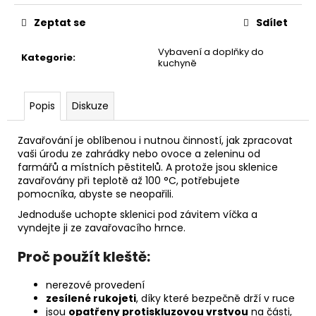
č
cena:
u
Zeptat se
Sdílet
j
e
Vybavení a doplňky do
Kategorie
:
m
kuchyně
e
Popis
Diskuze
AREON
PERFUME
Zavařování je oblíbenou i nutnou činností, jak zpracovat
-
vaši úrodu ze zahrádky nebo ovoce a zeleninu od
BLACK
farmářů a místních pěstitelů. A protože jsou sklenice
CRYSTAL
35ML
zavařovány při teplotě až 100 °C, potřebujete
pomocníka, abyste se neopařili.
91
Kč
Jednoduše uchopte sklenici pod závitem víčka a
vyndejte ji ze zavařovacího hrnce.
Proč použít kleště:
nerezové provedení
zesílené rukojeti
, díky které bezpečně drží v ruce
jsou
opatřeny protiskluzovou vrstvou
na části,