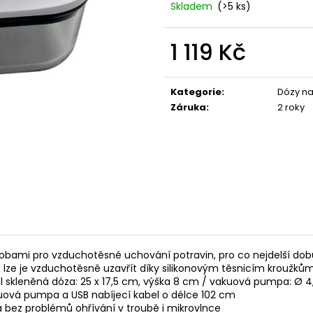
Skladem
(>5 ks)
119 Kč
67 Kč
1 119 Kč
Měrná
cena:
Kategorie
:
Dózy na
Záruka
:
2 roky
obami pro vzduchotěsné uchování potravin, pro co nejdelší dob
 lze je vzduchotěsně uzavřít díky silikonovým těsnicím kroužků
ml skleněná dóza: 25 x 17,5 cm, výška 8 cm / vakuová pumpa: Ø 4
kuová pumpa a USB nabíjecí kabel o délce 102 cm
 bez problémů ohřívání v troubě i mikrovlnce