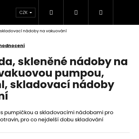
Hledat
Přihlášení
Nákupní
 světlem
Zdraví
Výprodej skladových zás
CZK
 skladovací nádoby na vakuování
košík
 hodnocení
da, skleněné nádoby na
s vakuovou pumpou,
l, skladovací nádoby
ní
a s pumpičkou a skladovacími nádobami pro
travin, pro co nejdelší dobu skladování
KY SADA 3 KUSY