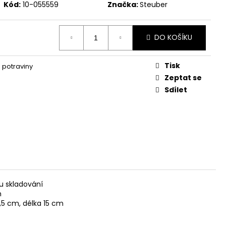
Kód:
10-055559
Značka:
Steuber
DO KOŠÍKU
Tisk
 potraviny
Zeptat se
Sdílet
u skladování
m
,5 cm, délka 15 cm