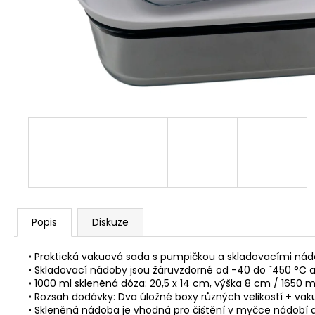
80G
120 Kč
Popis
Diskuze
• Praktická vakuová sada s pumpičkou a skladovacími nád
• Skladovací nádoby jsou žáruvzdorné od -40 do ˜450 °C a
• 1000 ml skleněná dóza: 20,5 x 14 cm, výška 8 cm / 1650 
• Rozsah dodávky: Dva úložné boxy různých velikostí + va
• Skleněná nádoba je vhodná pro čištění v myčce nádobí a