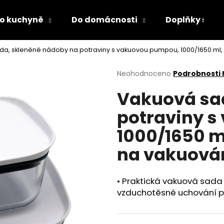
o kuchyně
Do domácnosti
Doplňky s LED
a, skleněné nádoby na potraviny s vakuovou pumpou, 1000/1650 ml,
Co potřebujete najít?
Průměrné
Neohodnoceno
Podrobnosti
hodnocení
Vakuová sa
produktu
HLEDAT
je
potraviny 
0,0
z
1000/1650 m
5
Doporučujeme
hvězdiček.
na vakuová
• Praktická vakuová sad
vzduchotěsné uchování po
DĚTSKÁ LÁHEV NA PITÍ KIDS FUN
PÁNEVNÍ PROLOŽ