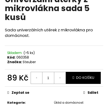
je
a
mikrovlákna sada 5
0,0
z
j
kusů
5
í
hvězdiček.
t
Sada univerzálních utěrek z mikrovlákna pro
?
domácnost.
Skladem
(>5 ks)
HLEDAT
Kód:
060358
Značka:
Steuber
89 Kč
D
DO KOŠÍKU
o
Měrná
p
cena:
o
Zeptat se
Sdílet
r
u
Kategorie
:
Úklid a domácnost