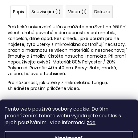
č
u
Popis
Související (1)
Videa (1)
Diskuze
j
e
Praktické univerzální utěrky můžete používat na čištění
m
všech druhů povrchů v domácnosti, v automobilu,
e
kanceláři, dílně apod. Bez ohledu, jaké použití pro ně
najdete, tyto utěrky z mikrovlákna odstraňují nečistoty,
prach a mastnotu ze všech materiálů a nezanechávají
AREON
šmouhy a žmolky. Čistěte nasucho i namokro. Při praní
GEL
nepoužívejte aviváž. Materiál: 80% Polyester / 20%
CAN
Polyamid. Rozměr: 40 x 40 cm. Barvy: žlutá, modrá,
SPORT
LUX
zelená, fialová a fuchsiová.
-
Pro názornost, jak utěrky z mikrovlákna fungují,
PLATINUM
shlédněte prosím přiložené video.
80G
120
Z
Kč
Tento web používá soubory cookie. Dalším
á
Medic Czech
procházením tohoto webu vyjadřujete souhlas s
p
jejich používáním.. Více informací
zde
.
a
Vytvořil Shoptet
t