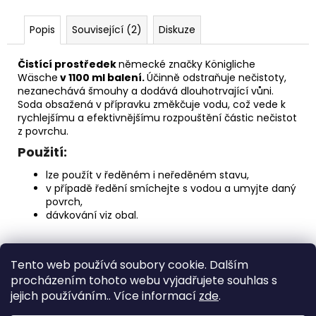
č
u
Popis
Související (2)
Diskuze
j
e
m
Čistící prostředek
německé značky Königliche
e
Wäsche
v 1100 ml balení.
Ú
činně odstraňuje nečistoty,
nezanechává šmouhy a dodává dlouhotrvající vůni.
Soda obsažená v přípravku změkčuje vodu, což vede k
rychlejšímu a efektivnějšímu rozpouštění částic nečistot
PÁNEVNÍ
z povrchu.
PROLOŽKY
SADA
Použití:
3
KUSY
lze použít v ředěném i neředěném stavu,
67
v případě ředění smíchejte s vodou a umyjte daný
Kč
povrch,
dávkování viz obal.
Z
Tento web používá soubory cookie. Dalším
á
Medic Czech
procházením tohoto webu vyjadřujete souhlas s
p
jejich používáním.. Více informací
zde
.
a