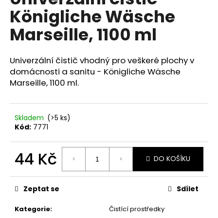
je
a
Königliche Wäsche
0,0
z
j
Marseille, 1100 ml
5
í
hvězdiček.
t
Univerzální čistič vhodný pro veškeré plochy v
?
domácnosti a sanitu - Königliche Wäsche
Marseille, 1100 ml.
HLEDAT
Skladem
(>5 ks)
Kód:
7771
44 Kč
D
DO KOŠÍKU
o
Měrná
p
cena:
o
Zeptat se
Sdílet
r
u
Kategorie
:
Čistící prostředky