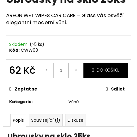
je
a
0,0
z
j
AREON WET WIPES CAR CARE – Glass vás osvěží
5
elegantní moderní vůní.
í
hvězdiček.
t
?
Skladem
(>5 ks)
Kód:
CWW03
62 Kč
DO KOŠÍKU
HLEDAT
Měrná
cena:
Zeptat se
Sdílet
D
Kategorie
:
Vůně
o
p
o
Popis
Související (1)
Diskuze
r
u
Ubrousky na sklo 25ks