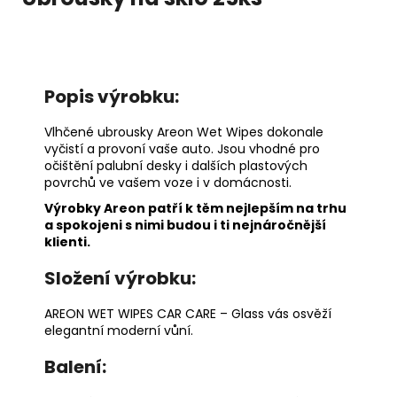
č
u
j
e
m
Popis výrobku:
e
Vlhčené ubrousky Areon Wet Wipes dokonale
vyčistí a provoní vaše auto. Jsou vhodné pro
AREON
PERFUME
očištění palubní desky i dalších plastových
-
povrchů ve vašem voze i v domácnosti.
BLACK
Výrobky Areon patří k těm nejlepším na trhu
CRYSTAL
a spokojeni s nimi budou i ti nejnáročnější
35ML
klienti.
91
Kč
Složení výrobku:
AREON WET WIPES CAR CARE – Glass vás osvěží
elegantní moderní vůní.
Balení: