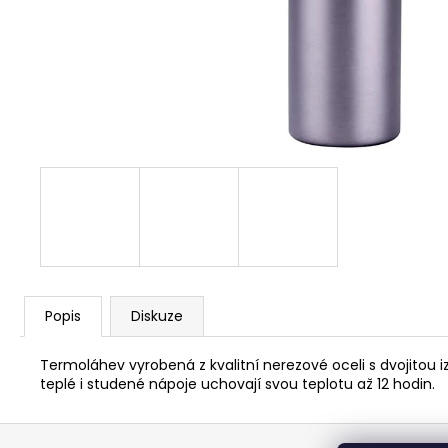
91 Kč
Popis
Diskuze
Termoláhev vyrobená z kvalitní nerezové oceli s dvojitou 
teplé i studené nápoje uchovají svou teplotu až 12 hodin.
Z