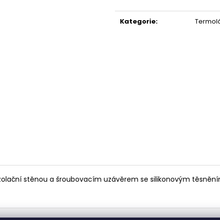
119 Kč
67 Kč
Měrná
cena:
Kategorie
:
Termol
izolační stěnou a šroubovacím uzávěrem se silikonovým těsněním.