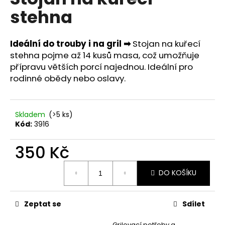
je
a
stehna
0,0
z
j
5
í
hvězdiček.
Ideální do trouby i na gril ➡
Stojan na kuřecí
t
stehna pojme až 14 kusů masa, což umožňuje
?
přípravu větších porcí najednou. Ideální pro
rodinné obědy nebo oslavy.
Skladem
(>5 ks)
HLEDAT
Kód:
3916
350 Kč
D
Měrná
o
DO KOŠÍKU
cena:
p
o
r
Zeptat se
Sdílet
u
Grilovací potřeby a