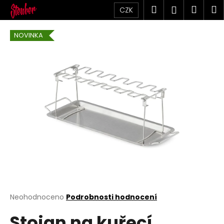
K
Přejít
Hledat
Náku
M
Přihlášen
CZK
na
o
obsah
Zpět
Zpět
košík
š
NOVINKA
í
C
k
o
p
o
t
ř
e
b
u
j
e
t
Průměrné
Neohodnoceno
Podrobnosti hodnocení
hodnocení
e
Stojan na kuřecí
produktu
n