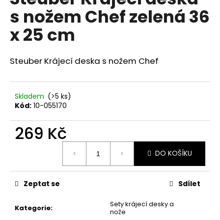
je
a
s nožem Chef zelená 36
0,0
z
j
x 25 cm
5
í
hvězdiček.
t
Steuber Krájecí deska s nožem Chef
?
Skladem
(>5 ks)
Kód:
10-055170
HLEDAT
269 Kč
Měrná
DO KOŠÍKU
cena:
D
o
p
Zeptat se
Sdílet
o
r
Sety krájecí desky a
Kategorie
:
u
nože