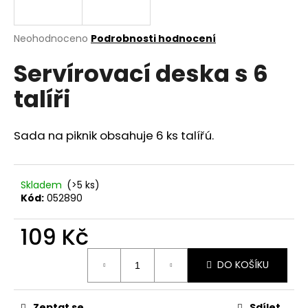
a
j
Průměrné
Neohodnoceno
Podrobnosti hodnocení
í
hodnocení
Servírovací deska s 6
produktu
t
je
?
talíři
0,0
z
5
hvězdiček.
Sada na piknik obsahuje 6 ks talířú.
HLEDAT
Skladem
(>5 ks)
Kód:
052890
D
109 Kč
o
p
Měrná
o
DO KOŠÍKU
cena:
r
u
Zeptat se
Sdílet