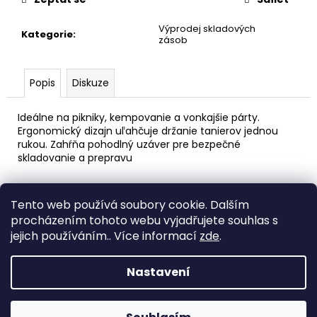
č
u
Výprodej skladových
j
Kategorie
:
zásob
e
m
e
Popis
Diskuze
Ideálne na pikniky, kempovanie a vonkajšie párty.
AREON
Ergonomický dizajn uľahčuje držanie tanierov jednou
PERFUME
rukou. Zahŕňa pohodlný uzáver pre bezpečné
-
BLACK
skladovanie a prepravu
CRYSTAL
35ML
Z
91
Tento web používá soubory cookie. Dalším
á
Kč
Medic Czech
procházením tohoto webu vyjadřujete souhlas s
p
jejich používáním.. Více informací
zde
.
a
Vytvořil Shoptet
t
Nastavení
í
Copyright 2026
eshop STEUBER
. Všechna práva
vyhrazena.