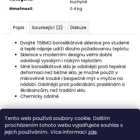
č
kuchyně
u
Hmotnost
:
0.4 kg
j
e
m
Popis
Související (2)
Diskuze
e
Dvojité TERMO borosilikátové sklenice pro studené
a teplé nápoje udrží dlouho požadovanou teplotu.
DĚTSKÁ
Sklenice v moderním designu velmi dobře
LÁHEV
odolávají vysokým i nízkým teplotám.
NA
Silné borosilikátové sklo je odolnější proti tepelné
PITÍ
deformaci než běžné sklo, je možné použít v
KIDS
mikrovlnné troubě i bezpečně mýt v myčce na
FUN
nádobí. Odolnější proti poškrábání, prasklinám a
119
škrábancům, než tradiční sklo.
Kč
Chemicky odolné.
Z
Tento web používá soubory cookie. Dalším
á
Medic Czech
procházením tohoto webu vyjadřujete souhlas s
p
jejich používáním.. Více informací
zde
.
a