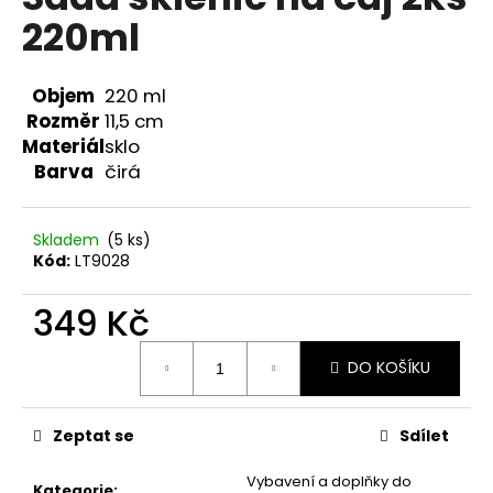
je
a
220ml
0,0
z
j
5
í
hvězdiček.
Objem
220 ml
t
Rozměr
11,5 cm
?
Materiál
sklo
Barva
čirá
Skladem
(5 ks)
HLEDAT
Kód:
LT9028
349 Kč
D
Měrná
DO KOŠÍKU
cena:
o
p
o
Zeptat se
Sdílet
r
u
Vybavení a doplňky do
Kategorie
: