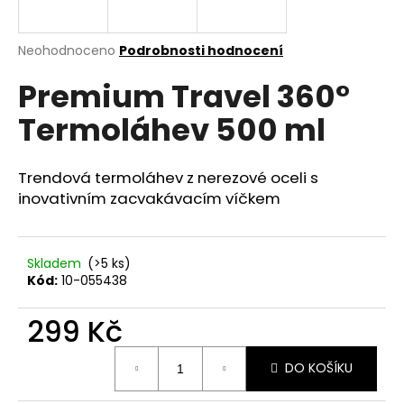
a
j
Průměrné
Neohodnoceno
Podrobnosti hodnocení
í
hodnocení
Premium Travel 360°
produktu
t
je
?
Termoláhev 500 ml
0,0
z
5
hvězdiček.
Trendová termoláhev z nerezové oceli s
inovativním zacvakávacím víčkem
HLEDAT
Skladem
(>5 ks)
Kód:
10-055438
D
o
299 Kč
p
o
Měrná
r
DO KOŠÍKU
cena:
u