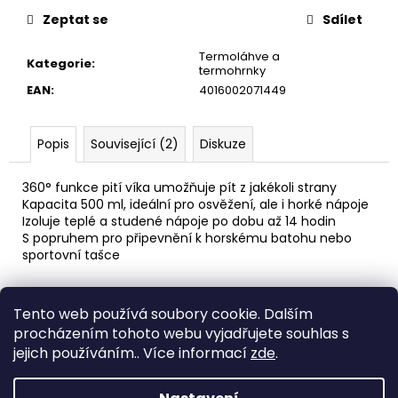
č
u
Zeptat se
Sdílet
j
Termoláhve a
e
Kategorie
:
termohrnky
m
EAN
:
4016002071449
e
Popis
Související (2)
Diskuze
PÁNEVNÍ
PROLOŽKY
SADA
360° funkce pití víka umožňuje pít z jakékoli strany
3
Kapacita 500 ml, ideální pro osvěžení, ale i horké nápoje
KUSY
Izoluje teplé a studené nápoje po dobu až 14 hodin
67
S popruhem pro připevnění k horskému batohu nebo
Kč
sportovní tašce
Z
Tento web používá soubory cookie. Dalším
á
Medic Czech
procházením tohoto webu vyjadřujete souhlas s
p
jejich používáním.. Více informací
zde
.
a
Vytvořil Shoptet
t