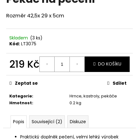
je
a
0,0
z
j
Rozměr 42,5x 29 x 5cm
5
í
hvězdiček.
t
Skladem
(3 ks)
?
Kód:
LT3075
219 Kč
DO KOŠÍKU
Měrná
HLEDAT
cena:
Zeptat se
Sdílet
Kategorie
:
Hrnce, kastroly, pekáče
D
Hmotnost
:
0.2 kg
o
p
o
Popis
Související (2)
Diskuze
r
u
Praktický doplněk pečení, velmi lehký výrobek