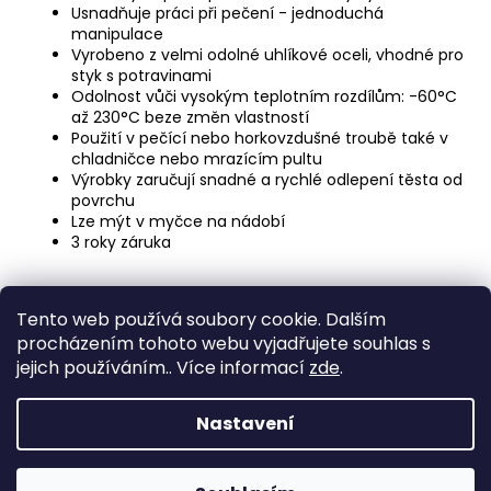
č
Usnadňuje práci při pečení - jednoduchá
u
manipulace
j
Vyrobeno z velmi odolné uhlíkové oceli, vhodné pro
e
styk s potravinami
m
Odolnost vůči vysokým teplotním rozdílům: -60°C
až 230°C beze změn vlastností
e
Použití v pečící nebo horkovzdušné troubě také v
chladničce nebo mrazícím pultu
Výrobky zaručují snadné a rychlé odlepení těsta od
DĚTSKÁ
povrchu
LÁHEV
Lze mýt v myčce na nádobí
NA
3 roky záruka
PITÍ
KIDS
FUN
Z
119
Tento web používá soubory cookie. Dalším
á
Kč
Medic Czech
procházením tohoto webu vyjadřujete souhlas s
p
jejich používáním.. Více informací
zde
.
a
Vytvořil Shoptet
t
Nastavení
í
Copyright 2026
eshop STEUBER
. Všechna práva
vyhrazena.