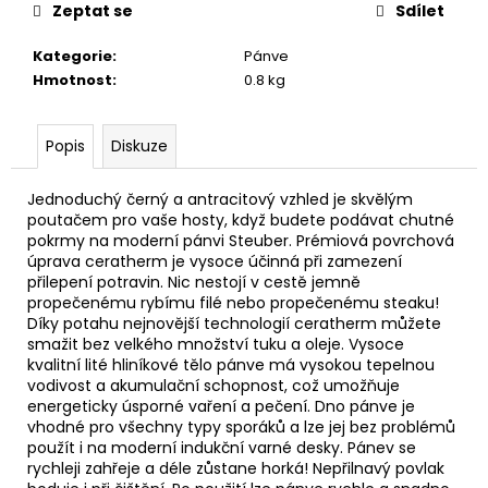
č
Zeptat se
Sdílet
u
j
Kategorie
:
Pánve
e
Hmotnost
:
0.8 kg
m
e
Popis
Diskuze
AREON
Jednoduchý černý a antracitový vzhled je skvělým
PERFUME
poutačem pro vaše hosty, když budete podávat chutné
-
pokrmy na moderní pánvi Steuber. Prémiová povrchová
BLACK
CRYSTAL
úprava ceratherm je vysoce účinná při zamezení
35ML
přilepení potravin. Nic nestojí v cestě jemně
propečenému rybímu filé nebo propečenému steaku!
91
Díky potahu nejnovější technologií ceratherm můžete
Kč
smažit bez velkého množství tuku a oleje. Vysoce
kvalitní lité hliníkové tělo pánve má vysokou tepelnou
vodivost a akumulační schopnost, což umožňuje
energeticky úsporné vaření a pečení. Dno pánve je
vhodné pro všechny typy sporáků a lze jej bez problémů
použít i na moderní indukční varné desky. Pánev se
rychleji zahřeje a déle zůstane horká! Nepřilnavý povlak