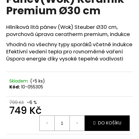
je
a
Premium Ø30 cm
0,0
z
j
5
í
hvězdiček.
Hliníková litá pánev (Wok) Steuber Ø30 cm,
t
povrchová úprava ceratherm premium, indukce
?
Vhodná na všechny typy sporáků včetně indukce
Efektivní vedení tepla pro rovnoměrné vaření
Úspora energie díky vysoké tepelné vodivosti
HLEDAT
Skladem
(>5 ks)
Kód:
10-055305
D
799 Kč
–6 %
o
749 Kč
p
Měrná
o
DO KOŠÍKU
cena:
r
u