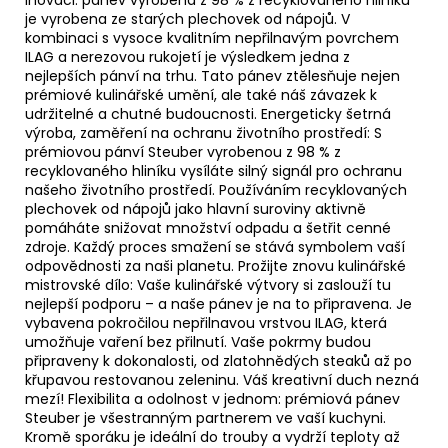
je vyrobena ze starých plechovek od nápojů. V
kombinaci s vysoce kvalitním nepřilnavým povrchem
ILAG a nerezovou rukojetí je výsledkem jedna z
nejlepších pánví na trhu. Tato pánev ztělesňuje nejen
prémiové kulinářské umění, ale také náš závazek k
udržitelné a chutné budoucnosti. Energeticky šetrná
výroba, zaměření na ochranu životního prostředí: S
prémiovou pánví Steuber vyrobenou z 98 % z
recyklovaného hliníku vysíláte silný signál pro ochranu
našeho životního prostředí. Používáním recyklovaných
plechovek od nápojů jako hlavní suroviny aktivně
pomáháte snižovat množství odpadu a šetřit cenné
zdroje. Každý proces smažení se stává symbolem vaší
odpovědnosti za naši planetu. Prožijte znovu kulinářské
mistrovské dílo: Vaše kulinářské výtvory si zaslouží tu
nejlepší podporu – a naše pánev je na to připravena. Je
vybavena pokročilou nepřilnavou vrstvou ILAG, která
umožňuje vaření bez přilnutí. Vaše pokrmy budou
připraveny k dokonalosti, od zlatohnědých steaků až po
křupavou restovanou zeleninu. Váš kreativní duch nezná
mezí! Flexibilita a odolnost v jednom: prémiová pánev
Steuber je všestranným partnerem ve vaší kuchyni.
Kromě sporáku je ideální do trouby a vydrží teploty až