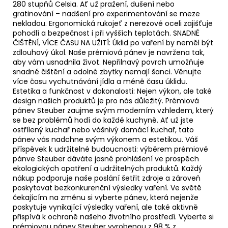
280 stupňů Celsia. Ať už pražení, dušení nebo
gratinování – nadšení pro experimentování se meze
nekladou. Ergonomická rukojeť z nerezové oceli zajišťuje
pohodlí a bezpečnost i při vyšších teplotách. SNADNÉ
ČIŠTĚNÍ, VÍCE ČASU NA UŽITÍ: Úklid po vaření by neměl být
zdlouhavý úkol. Naše prémiová pánev je navržena tak,
aby vám usnadnila život. Nepřilnavý povrch umožňuje
snadné čištění a odolné zbytky nemají šanci. Věnujte
více času vychutnávání jídla a méně času úklidu.
Estetika a funkčnost v dokonalosti: Nejen výkon, ale také
design našich produktů je pro nás důležitý. Prémiová
pánev Steuber zaujme svým moderním vzhledem, který
se bez problémů hodí do každé kuchyně. Ať už jste
ostřílený kuchař nebo vášnivý domácí kuchař, tato
pánev vás nadchne svým výkonem a estetikou. Váš
příspěvek k udržitelné budoucnosti: výběrem prémiové
pánve Steuber dáváte jasné prohlášení ve prospěch
ekologických opatření a udržitelných produktů. Každý
nákup podporuje naše poslání šetřit zdroje a zároveň
poskytovat bezkonkurenční výsledky vaření. Ve světě
čekajícím na změnu si vyberte pánev, která nejenže
poskytuje vynikající výsledky vaření, ale také aktivně
přispívá k ochraně našeho životního prostředí. Vyberte si
prémiovou pánev Steuber vyrobenou z 98 % z