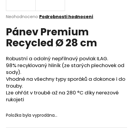
a
j
Průměrné
Neohodnoceno
Podrobnosti hodnocení
í
hodnocení
Pánev Premium
produktu
t
je
?
Recycled Ø 28 cm
0,0
z
5
hvězdiček.
Robustní a odolný nepřilnavý povlak ILAG.
98% recyklovaný hliník (ze starých plechovek od
HLEDAT
sody).
Vhodné na všechny typy sporáků a dokonce i do
trouby.
Lze ohřát v troubě až na 280 °C díky nerezové
D
rukojeti
o
p
o
Položka byla vyprodána…
r
u