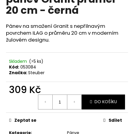
je
a
20 cm - černá
0,0
z
j
5
í
hvězdiček.
Pánev na smažení Granit s nepřilnavým
t
povrchem ILAG o průměru 20 cm v moderním
?
žulovém designu.
Skladem
(>5 ks)
Kód:
053084
HLEDAT
Značka:
Steuber
309 Kč
D
Měrná
o
DO KOŠÍKU
cena:
p
o
Zeptat se
Sdílet
r
u
Kategorie
:
Pánve