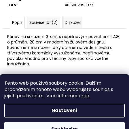
č
EAN
:
4016002053377
u
j
e
Popis
Související (2)
Diskuze
m
e
Pánev na smažení Granit s nepřilnavým povrchem ILAG
o průměru 20 cm v moderním žulovém designu.
Rovnoměrné smažení díky účinnému vedení tepla a
LÁHEV
třívrstvému keramicky vyztuženému nepřilnavému
NA
povlaku. Vhodná pro všechny typy sporáků včetně
PITÍ
SKLENĚNÁ
indukčních.
V
OCHRANNÉM
Z
POUZDRU
Tento web používá soubory cookie. Dalším
1000ML
á
Medic Czech
procházením tohoto webu vyjadřujete souhlas s
219
p
jejich používáním.. Více informací
zde
.
Kč
a
Vytvořil Shoptet
t
Nastavení
í
Copyright 2026
eshop STEUBER
. Všechna práva
vyhrazena.
Souhlasím