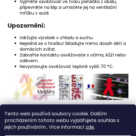
Vyjměte osvěžovač ve tvaru panáčka z obalu,
připevněte na klip a umístěte jej na ventilační
mřížku v autě.
Upozornění:
Udržujte výrobek v chladu a suchu.
Nejedná se o hračku! Skladujte mimo dosah dětí a
domácích zvířat.
Zabraňte kontaktu osvěžovače s očima, kůží nebo
oděvem.
Nevystavujte osvěžovač teplotě vyšší 70 °C.
Z
Tento web používá soubory cookie. Dalším
á
procházením tohoto webu vyjadřujete souhlas s
Medic Czech
p
jejich používáním.. Více informací
zde
.