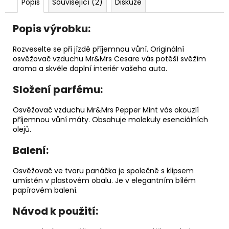
č
Popis
Související (2)
Diskuze
u
j
Popis výrobku:
e
m
Rozveselte se při jízdě příjemnou vůní. Originální
e
osvěžovač vzduchu Mr&Mrs Cesare vás potěší svěžím
aroma a skvěle doplní interiér vašeho auta.
DĚTSKÁ
Složení parfému:
LÁHEV
NA
Osvěžovač vzduchu Mr&Mrs Pepper Mint vás okouzlí
PITÍ
příjemnou vůní máty. Obsahuje molekuly esenciálních
KIDS
olejů.
FUN
119
Balení:
Kč
Osvěžovač ve tvaru panáčka je společně s klipsem
umístěn v plastovém obalu. Je v elegantním bílém
papírovém balení.
Návod k použití: