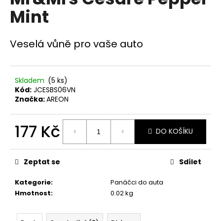
je
a
Mint
0,0
z
j
5
í
hvězdiček.
Veselá vůně pro vaše auto
t
?
Skladem
(5 ks)
Kód:
JCESBS06VN
Značka:
AREON
HLEDAT
177 Kč
DO KOŠÍKU
Měrná
cena:
D
Zeptat se
Sdílet
o
p
Kategorie
:
Panáčci do auta
o
Hmotnost
:
0.02 kg
r
u