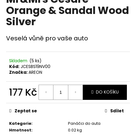
je
a
Orange & Sandal Wood
0,0
z
j
Silver
5
í
hvězdiček.
t
Veselá vůně pro vaše auto
?
Skladem
(5 ks)
Kód:
JCESBS19NV00
HLEDAT
Značka:
AREON
177 Kč
DO KOŠÍKU
D
Měrná
o
cena:
p
Zeptat se
Sdílet
o
r
Kategorie
:
Panáčci do auta
u
Hmotnost
:
0.02 kg