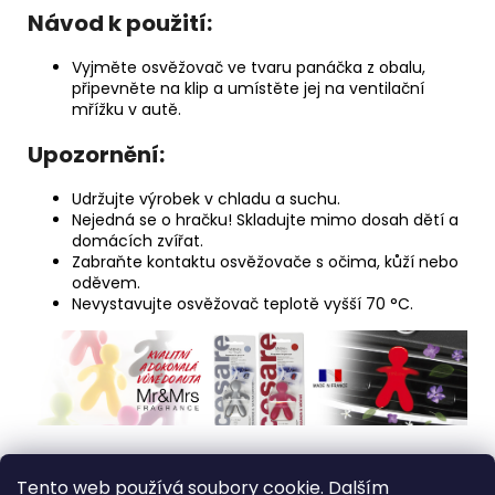
Návod k použití:
Vyjměte osvěžovač ve tvaru panáčka z obalu,
připevněte na klip a umístěte jej na ventilační
mřížku v autě.
Upozornění:
Udržujte výrobek v chladu a suchu.
Nejedná se o hračku! Skladujte mimo dosah dětí a
domácích zvířat.
Zabraňte kontaktu osvěžovače s očima, kůží nebo
oděvem.
Nevystavujte osvěžovač teplotě vyšší 70 °C.
Z
Tento web používá soubory cookie. Dalším