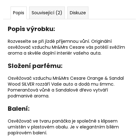
č
u
Popis
Související (2)
Diskuze
j
e
m
Popis výrobku:
e
Rozveselte se při jízdě příjemnou vůní. Originální
osvěžovač vzduchu Mr&Mrs Cesare vás potěší svěžím
DĚTSKÁ
aroma a skvěle doplní interiér vašeho auta.
LÁHEV
NA
Složení parfému:
PITÍ
KIDS
Osvěžovač vzduchu Mr&Mrs Cesare Orange & Sandal
FUN
Wood SILVER rozzáří Vaše auto a dodá mu šmrnc.
119
Pomerančová vůně a Sandalové dřevo vytváří
Kč
podmanivé aroma.
Balení:
Osvěžovač ve tvaru panáčka je společně s klipsem
umístěn v plastovém obalu. Je v elegantním bílém
papírovém balení.