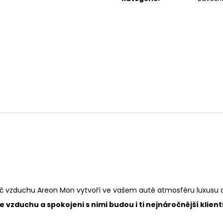
119 Kč
67 Kč
č vzduchu Areon Mon vytvoří ve vašem autě atmosféru luxusu a po
vzduchu a spokojeni s nimi budou i ti nejnáročnější klienti