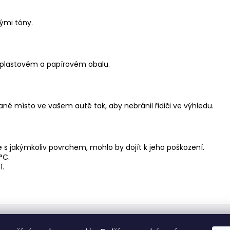
ými tóny.
 plastovém a papírovém obalu.
né místo ve vašem autě tak, aby nebránil řidiči ve výhledu.
 s jakýmkoliv povrchem, mohlo by dojít k jeho poškození.
°C.
í.
Medic Czech