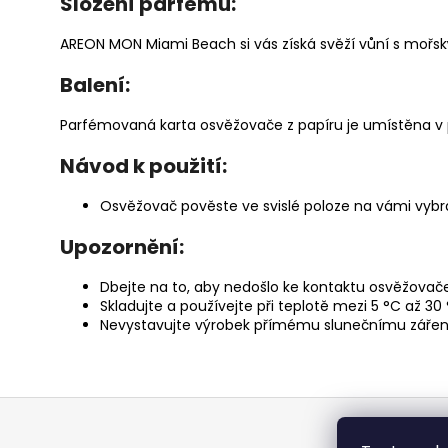
Složení parfému:
AREON MON Miami Beach si vás získá svěží vůní s mořsk
Balení:
Parfémovaná karta osvěžovače z papíru je umístěna v
Návod k použití:
Osvěžovač pověste ve svislé poloze na vámi vybra
Upozornění:
Dbejte na to, aby nedošlo ke kontaktu osvěžovače
Skladujte a používejte při teplotě mezi 5 °C až 30 
Nevystavujte výrobek přímému slunečnímu zářen
Z
á