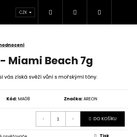
Hledat
Přihlášení
Nákupní
 světlem
Zdraví
Výprodej skladových zás
CZK
košík
 hodnocení
- Miami Beach 7g
 vás získá svěží vůní s mořskými tóny.
Kód:
MA08
Značka:
AREON
DO KOŠÍKU
KY SADA 3 KUSY
Tisk
é osvěžovače